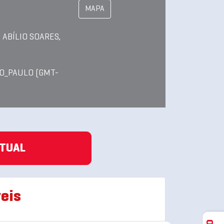
MAPA
 ABÍLIO SOARES,
O_PAULO (GMT-
ATUAL
eis