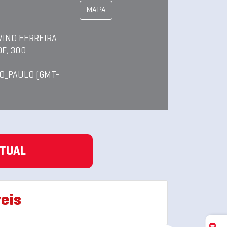
MAPA
VINO FERREIRA
E, 300
O_PAULO (GMT-
ATUAL
eis