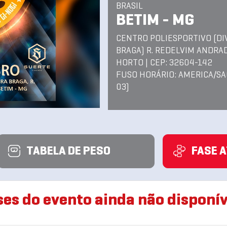
BRASIL
BETIM - MG
CENTRO POLIESPORTIVO (DI
BRAGA) R. REDELVIM ANDRAD
HORTO | CEP: 32604-142
FUSO HORÁRIO: AMERICA/SA
03)
TABELA DE PESO
FASE 
ses do evento ainda não disponív