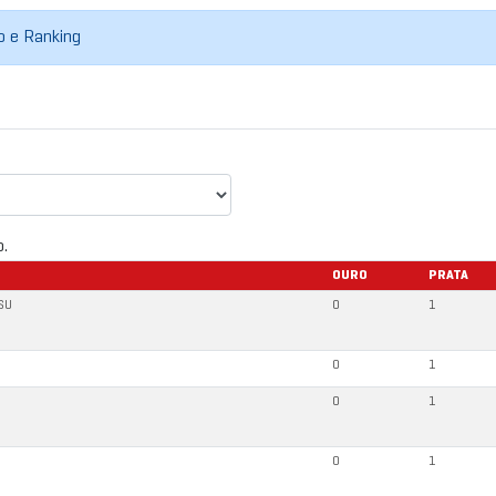
do e Ranking
o.
OURO
PRATA
TSU
0
1
0
1
0
1
0
1