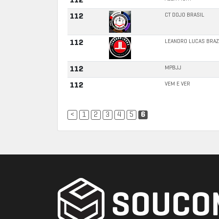
112
CT DOJO BRASIL
112
LEANDRO LUCAS BRAZI
112
MPBJJ
112
VEM E VER
112
<
1
2
3
4
5
6