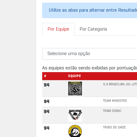
Utilize as abas para alternar entre Resulta
Por Equipe
Por Categoria
As equipes estão sendo exibidas por pontuaçã
#
EQUIPE
S.A BRAZILIAN JIU-JI
94
TEAM MONSTRO
94
TEAM SONIC
94
TRIBO DE GADE
94