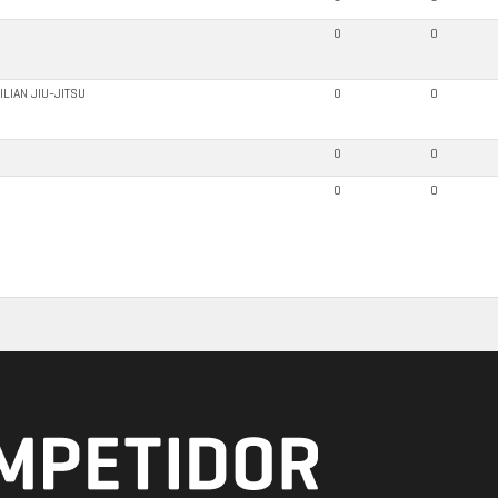
0
0
LIAN JIU-JITSU
0
0
0
0
0
0