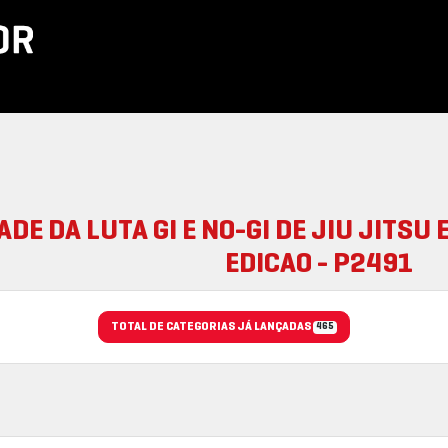
ADE DA LUTA GI E NO-GI DE JIU JITSU 
EDICAO - P2491
TOTAL DE CATEGORIAS JÁ LANÇADAS
465