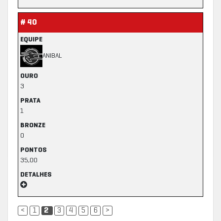
# 40
EQUIPE
ANIBAL
OURO
3
PRATA
1
BRONZE
0
PONTOS
35,00
DETALHES
<
1
2
3
4
5
6
>