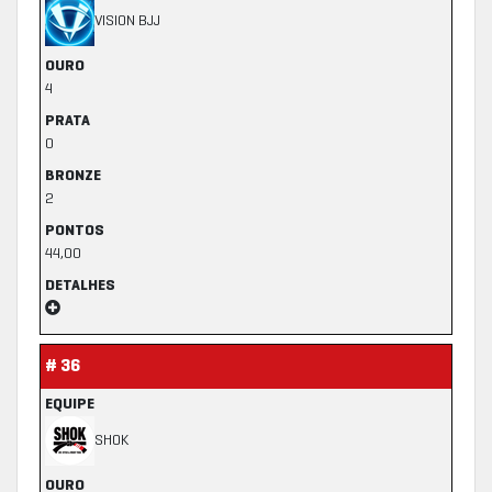
VISION BJJ
OURO
4
PRATA
0
BRONZE
2
PONTOS
44,00
DETALHES
# 36
EQUIPE
SHOK
OURO