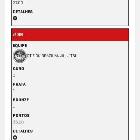
37,00
DETALHES
# 39
EQUIPE
CT ZION BRAZILIAN JIU-JITSU
OURO
3
PRATA
1
BRONZE
1
PONTOS
36,00
DETALHES