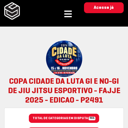
Acesse já
COPA CIDADE DA LUTA GI E NO-GI
DE JIU JITSU ESPORTIVO - FAJJE
2025 - EDICAO - P2491
TOTAL DE CATEGORIAS EM DISPUTA
465