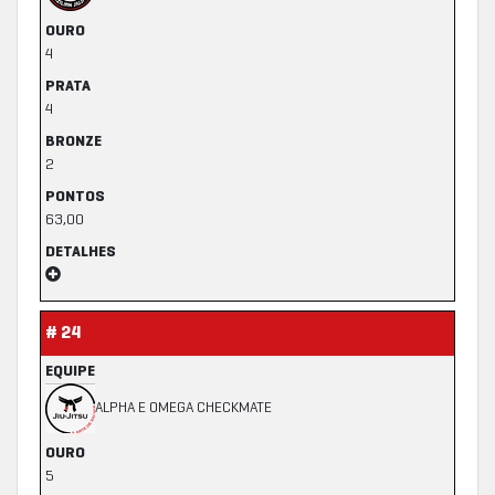
OURO
4
PRATA
4
BRONZE
2
PONTOS
63,00
DETALHES
# 24
EQUIPE
ALPHA E OMEGA CHECKMATE
OURO
5