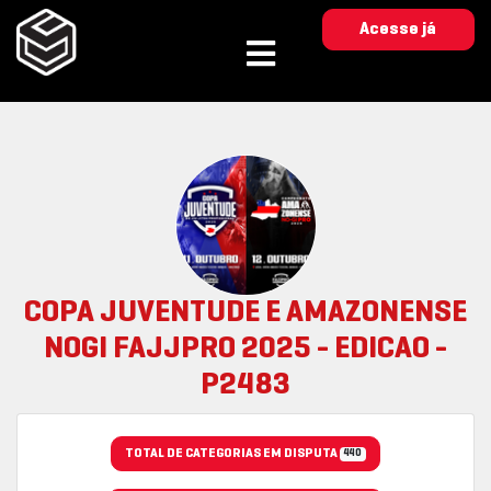
Acesse já
COPA JUVENTUDE E AMAZONENSE
NOGI FAJJPRO 2025 - EDICAO -
P2483
TOTAL DE CATEGORIAS EM DISPUTA
440