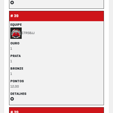
# 39
EQUIPE
CTRSBJJ
OURO
1
PRATA
1
BRONZE
1
PONTOS
12,00
DETALHES
# 39