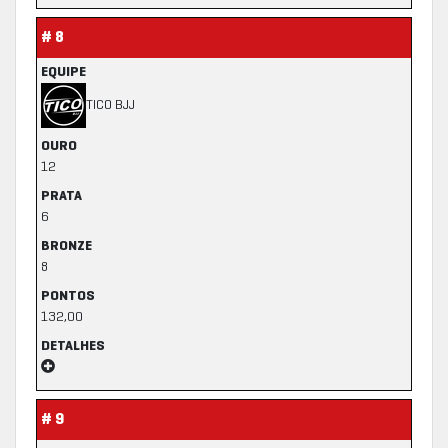
# 8
EQUIPE
TICO BJJ
OURO
12
PRATA
6
BRONZE
8
PONTOS
132,00
DETALHES
# 9