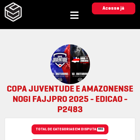
Acesse já
COPA JUVENTUDE E AMAZONENSE
NOGI FAJJPRO 2025 - EDICAO -
P2483
TOTAL DE CATEGORIAS EM DISPUTA
440