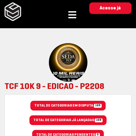
Acesse já
TCF 10K 9 - EDICAO - P2208
TOTAL DE CATEGORIAS EM DISPUTA
169
TOTAL DE CATEGORIAS JÁ LANÇADAS
169
TOTAL DE CATEGORIAS PENDENTES
0