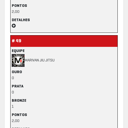
PONTOS
2,00
DETALHES
# 49
EQUIPE
MARIVAN JIU JITSU
OURO
0
PRATA
0
BRONZE
1
PONTOS
2,00