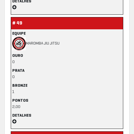
DETALHES
# 49
EQUIPE
MAROMBA JIU JITSU
OURO
0
PRATA
0
BRONZE
1
PONTOS
2,00
DETALHES