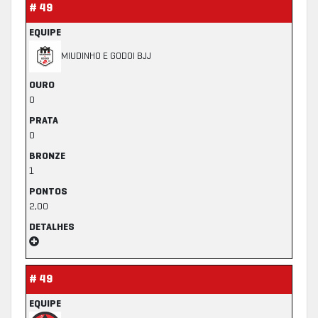
# 49
EQUIPE
MIUDINHO E GODOI BJJ
OURO
0
PRATA
0
BRONZE
1
PONTOS
2,00
DETALHES
# 49
EQUIPE