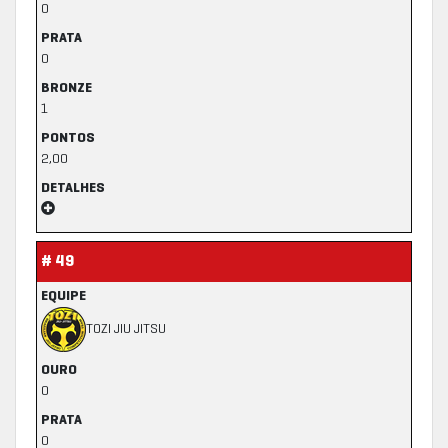
0
PRATA
0
BRONZE
1
PONTOS
2,00
DETALHES
# 49
EQUIPE
TOZI JIU JITSU
OURO
0
PRATA
0