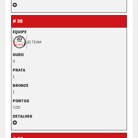
# 39
EQUIPE
JD TEAM
OURO
0
PRATA
1
BRONZE
1
PONTOS
7,00
DETALHES