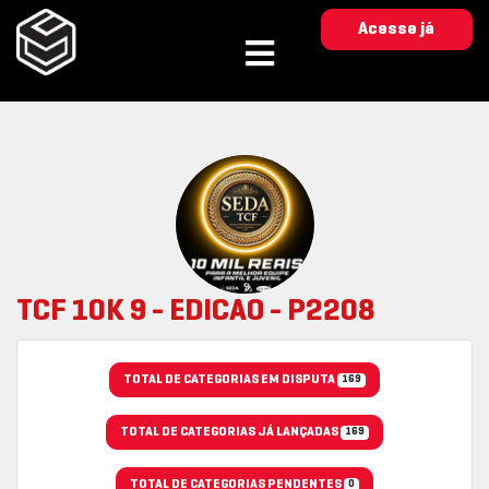
Acesse já
TCF 10K 9 - EDICAO - P2208
TOTAL DE CATEGORIAS EM DISPUTA
169
TOTAL DE CATEGORIAS JÁ LANÇADAS
169
TOTAL DE CATEGORIAS PENDENTES
0