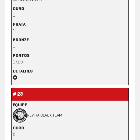
OURO
1
PRATA
1
BRONZE
1
PONTOS
17,00
DETALHES
# 23
EQUIPE
REVIRA BLACK TEAM
OURO
0