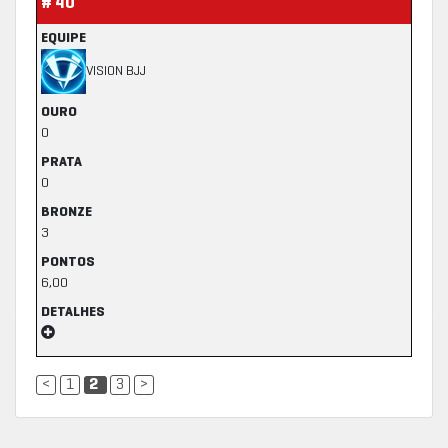
# 40
EQUIPE
VISION BJJ
OURO
0
PRATA
0
BRONZE
3
PONTOS
6,00
DETALHES
<
1
2
3
>