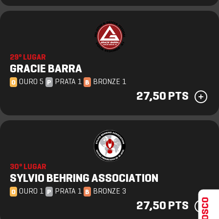
29º LUGAR
GRACIE BARRA
OURO 5
PRATA 1
BRONZE 1
O
P
B
27,50 PTS
30º LUGAR
SYLVIO BEHRING ASSOCIATION
OURO 1
PRATA 1
BRONZE 3
O
P
B
27,50 PTS