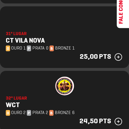
FALE CONOSCO
31º LUGAR
CT VILA NOVA
OURO 1
PRATA 0
BRONZE 1
O
P
B
25,00 PTS
32º LUGAR
WCT
OURO 2
PRATA 2
BRONZE 6
O
P
B
24,50 PTS