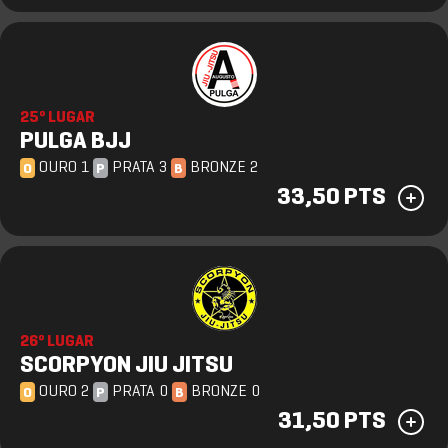
25º LUGAR
PULGA BJJ
OURO 1
PRATA 3
BRONZE 2
O
P
B
33,50 PTS
26º LUGAR
SCORPYON JIU JITSU
OURO 2
PRATA 0
BRONZE 0
O
P
B
31,50 PTS