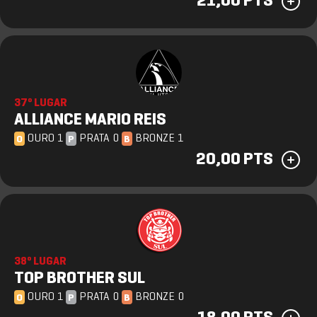
21,00 PTS
37º LUGAR
ALLIANCE MARIO REIS
OURO 1
PRATA 0
BRONZE 1
O
P
B
20,00 PTS
38º LUGAR
TOP BROTHER SUL
OURO 1
PRATA 0
BRONZE 0
O
P
B