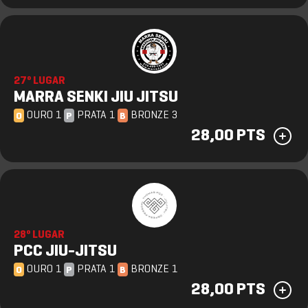
27º LUGAR
MARRA SENKI JIU JITSU
OURO 1
PRATA 1
BRONZE 3
O
P
B
28,00 PTS
28º LUGAR
PCC JIU-JITSU
OURO 1
PRATA 1
BRONZE 1
O
P
B
28,00 PTS