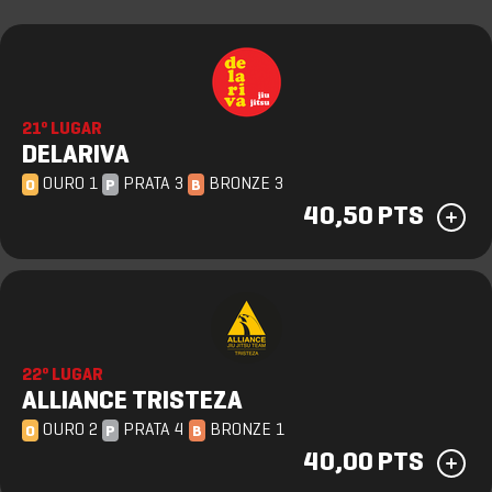
21º LUGAR
DELARIVA
OURO 1
PRATA 3
BRONZE 3
O
P
B
40,50 PTS
22º LUGAR
ALLIANCE TRISTEZA
OURO 2
PRATA 4
BRONZE 1
O
P
B
40,00 PTS