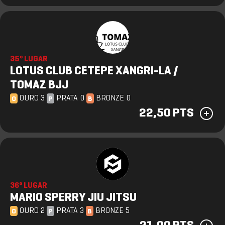
35º LUGAR
LOTUS CLUB CETEPE XANGRI-LA /
TOMAZ BJJ
OURO 3
PRATA 0
BRONZE 0
O
P
B
22,50 PTS
36º LUGAR
MARIO SPERRY JIU JITSU
OURO 2
PRATA 3
BRONZE 5
O
P
B