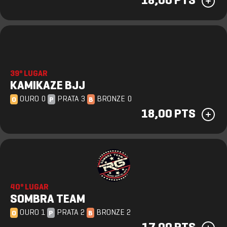
18,00 PTS
39º LUGAR
KAMIKAZE BJJ
OURO 0
PRATA 3
BRONZE 0
O
P
B
18,00 PTS
40º LUGAR
SOMBRA TEAM
OURO 1
PRATA 2
BRONZE 2
O
P
B