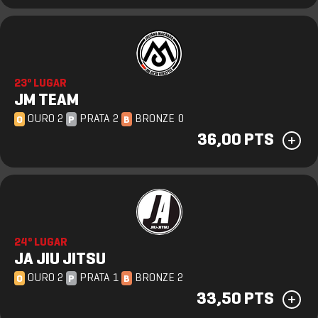
23º LUGAR
JM TEAM
OURO 2
PRATA 2
BRONZE 0
O
P
B
36,00 PTS
24º LUGAR
JA JIU JITSU
OURO 2
PRATA 1
BRONZE 2
O
P
B
33,50 PTS