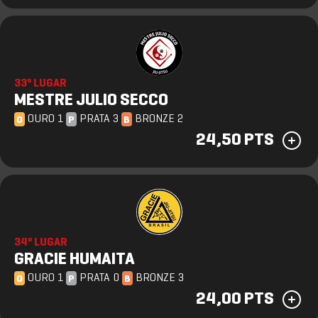
33º LUGAR
MESTRE JULIO SECCO
OURO 1
PRATA 3
BRONZE 2
O
P
B
24,50 PTS
34º LUGAR
GRACIE HUMAITA
OURO 1
PRATA 0
BRONZE 3
O
P
B
24,00 PTS