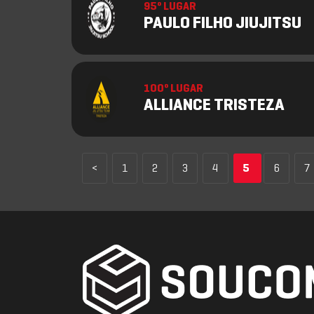
95º LUGAR
PAULO FILHO JIUJITSU
100º LUGAR
ALLIANCE TRISTEZA
<
1
2
3
4
5
6
7