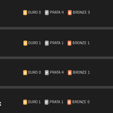
OURO 0
PRATA 4
BRONZE 3
O
P
B
OURO 1
PRATA 1
BRONZE 1
O
P
B
OURO 0
PRATA 4
BRONZE 1
O
P
B
OURO 1
PRATA 1
BRONZE 0
O
P
B
C