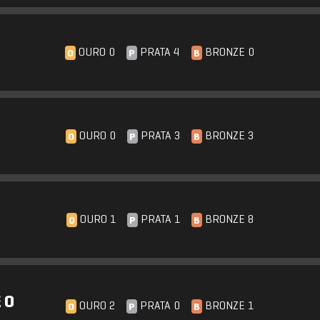
OURO 0
PRATA 4
BRONZE 0
O
P
B
OURO 0
PRATA 3
BRONZE 3
O
P
B
OURO 1
PRATA 1
BRONZE 8
O
P
B
 O
OURO 2
PRATA 0
BRONZE 1
O
P
B