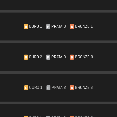
OURO 1
PRATA 0
BRONZE 1
O
P
B
OURO 2
PRATA 0
BRONZE 0
O
P
B
OURO 1
PRATA 2
BRONZE 3
O
P
B