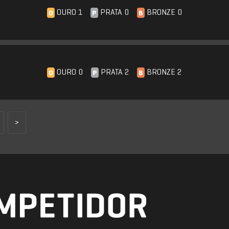
OURO 1
PRATA 0
BRONZE 0
O
P
B
OURO 0
PRATA 2
BRONZE 2
O
P
B
>