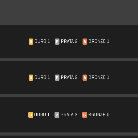
OURO 1
PRATA 2
BRONZE 1
O
P
B
OURO 1
PRATA 2
BRONZE 1
O
P
B
OURO 1
PRATA 2
BRONZE 0
O
P
B