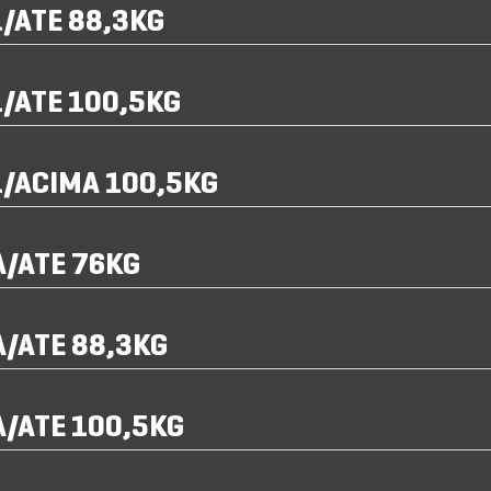
/ATE 88,3KG
/ATE 100,5KG
/ACIMA 100,5KG
/ATE 76KG
/ATE 88,3KG
/ATE 100,5KG