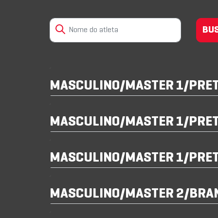
MASCULINO/MASTER 1/PRET
MASCULINO/MASTER 1/PRET
MASCULINO/MASTER 1/PRET
MASCULINO/MASTER 2/BRAN