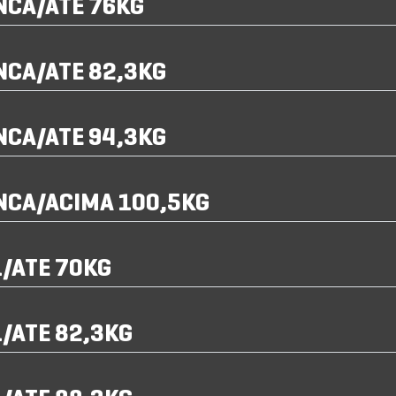
CA/ATE 76KG
CA/ATE 82,3KG
CA/ATE 94,3KG
CA/ACIMA 100,5KG
/ATE 70KG
/ATE 82,3KG