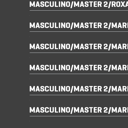
MASCULINO/MASTER 2/ROXA
MASCULINO/MASTER 2/MAR
MASCULINO/MASTER 2/MAR
MASCULINO/MASTER 2/MAR
MASCULINO/MASTER 2/MAR
MASCULINO/MASTER 2/MAR