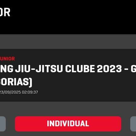
JUNIOR
NG JIU-JITSU CLUBE 2023 - 
ORIAS)
23/09/2025 02:09:37
INDIVIDUAL