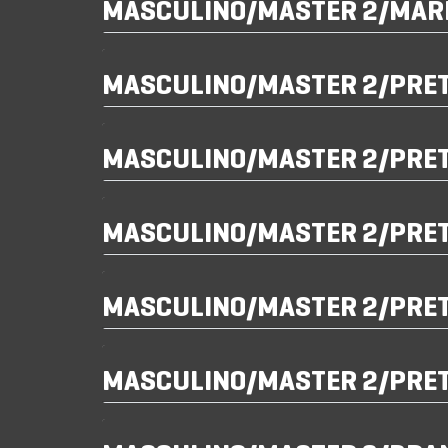
MASCULINO/MASTER 2/MAR
MASCULINO/MASTER 2/PRET
MASCULINO/MASTER 2/PRET
MASCULINO/MASTER 2/PRET
MASCULINO/MASTER 2/PRET
MASCULINO/MASTER 2/PRET