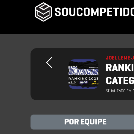
JOEL LEME 
RANKI
CATEG
ATUALIZADO EM 
POR EQUIPE