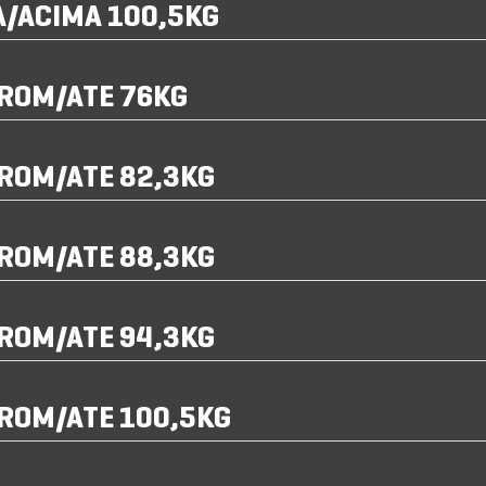
/ACIMA 100,5KG
ROM/ATE 76KG
ROM/ATE 82,3KG
ROM/ATE 88,3KG
ROM/ATE 94,3KG
ROM/ATE 100,5KG