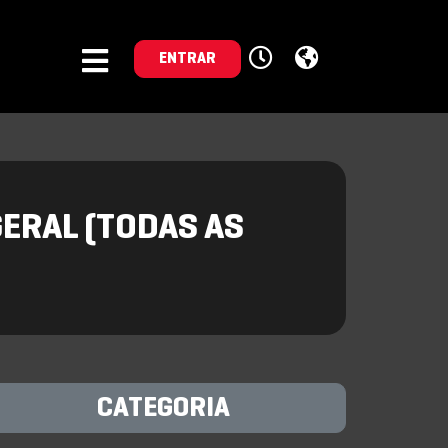
ENTRAR
GERAL (TODAS AS
CATEGORIA