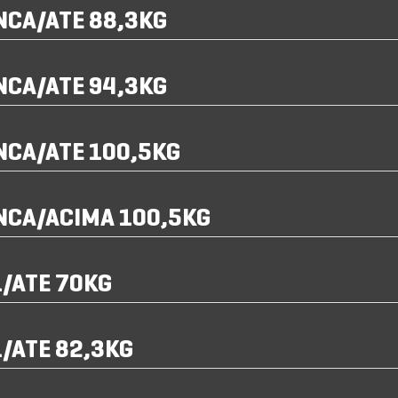
CA/ATE 88,3KG
CA/ATE 94,3KG
CA/ATE 100,5KG
CA/ACIMA 100,5KG
/ATE 70KG
/ATE 82,3KG