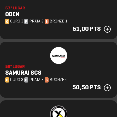
57º LUGAR
ODEN
OURO 3
PRATA 2
BRONZE 1
O
P
B
51,00 PTS
58º LUGAR
SAMURAI SCS
OURO 3
PRATA 3
BRONZE 4
O
P
B
50,50 PTS