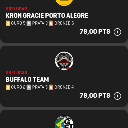
43º LUGAR
KRON GRACIE PORTO ALEGRE
OURO 5
PRATA 3
BRONZE 6
O
P
B
78,00 PTS
44º LUGAR
BUFFALO TEAM
OURO 2
PRATA 5
BRONZE 4
O
P
B
78,00 PTS