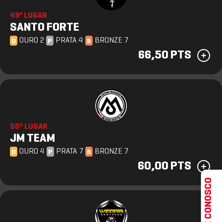
49º LUGAR
SANTO FORTE
OURO 2
PRATA 4
BRONZE 7
O
P
B
66,50 PTS
50º LUGAR
JM TEAM
OURO 4
PRATA 7
BRONZE 7
O
P
B
60,00 PTS
FALE CONOSCO