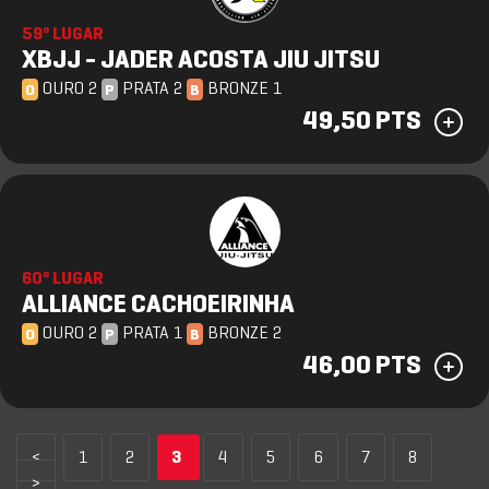
59º LUGAR
XBJJ - JADER ACOSTA JIU JITSU
OURO 2
PRATA 2
BRONZE 1
O
P
B
49,50 PTS
60º LUGAR
ALLIANCE CACHOEIRINHA
OURO 2
PRATA 1
BRONZE 2
O
P
B
46,00 PTS
<
1
2
3
4
5
6
7
8
>