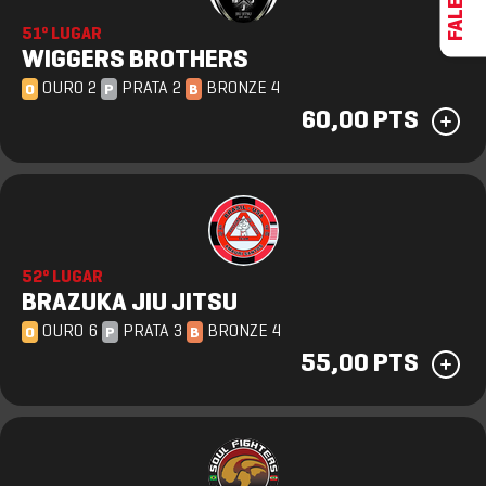
51º LUGAR
WIGGERS BROTHERS
OURO 2
PRATA 2
BRONZE 4
O
P
B
60,00 PTS
52º LUGAR
BRAZUKA JIU JITSU
OURO 6
PRATA 3
BRONZE 4
O
P
B
55,00 PTS