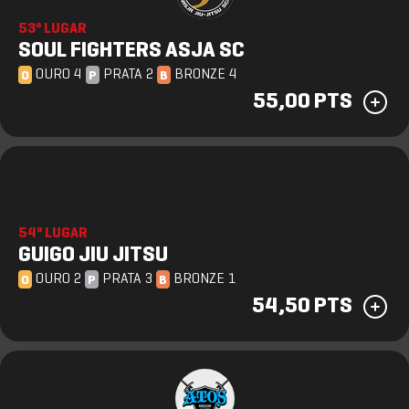
53º LUGAR
SOUL FIGHTERS ASJA SC
OURO 4
PRATA 2
BRONZE 4
O
P
B
55,00 PTS
54º LUGAR
GUIGO JIU JITSU
OURO 2
PRATA 3
BRONZE 1
O
P
B
54,50 PTS