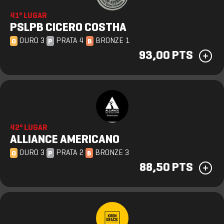
41º LUGAR
PSLPB CICERO COSTHA
OURO 3
PRATA 4
BRONZE 1
O
P
B
93,00 PTS
42º LUGAR
ALLIANCE AMERICANO
OURO 3
PRATA 2
BRONZE 3
O
P
B
88,50 PTS