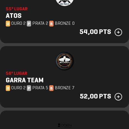
55º LUGAR
ATOS
OURO 2
PRATA 2
BRONZE 0
O
P
B
54,00 PTS
56º LUGAR
GARRA TEAM
OURO 2
PRATA 5
BRONZE 7
O
P
B
52,00 PTS