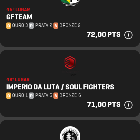
45º LUGAR
GFTEAM
OURO 3
PRATA 2
BRONZE 2
O
P
B
72,00 PTS
46º LUGAR
IMPERIO DA LUTA / SOUL FIGHTERS
OURO 1
PRATA 5
BRONZE 6
O
P
B
71,00 PTS