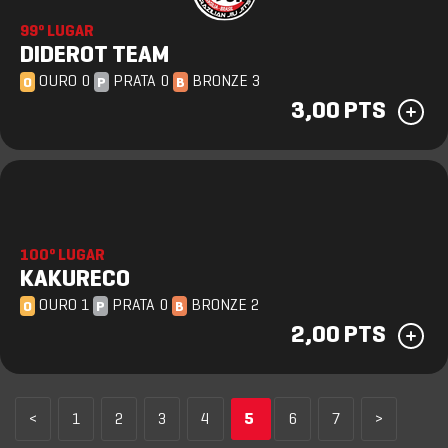
99º LUGAR
DIDEROT TEAM
OURO 0
PRATA 0
BRONZE 3
O
P
B
3,00 PTS
100º LUGAR
KAKURECO
OURO 1
PRATA 0
BRONZE 2
O
P
B
2,00 PTS
<
1
2
3
4
5
6
7
>