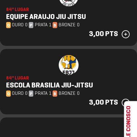
84º LUGAR
EQUIPE ARAUJO JIU JITSU
OURO 0
PRATA 1
BRONZE 0
O
P
B
3,00 PTS
84º LUGAR
ESCOLA BRASILIA JIU-JITSU
OURO 0
PRATA 1
BRONZE 0
O
P
B
3,00 PTS
FALE CONOSCO