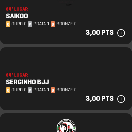
84º LUGAR
SAIKOO
OURO 0
PRATA 1
BRONZE 0
O
P
B
3,00 PTS
84º LUGAR
SERGINHO BJJ
OURO 0
PRATA 1
BRONZE 0
O
P
B
3,00 PTS