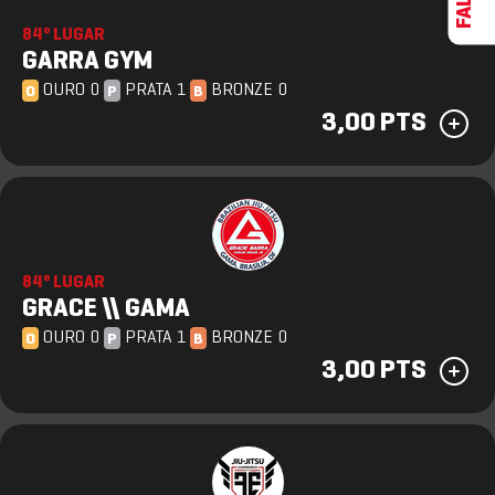
84º LUGAR
GARRA GYM
OURO 0
PRATA 1
BRONZE 0
O
P
B
3,00 PTS
84º LUGAR
GRACE \\ GAMA
OURO 0
PRATA 1
BRONZE 0
O
P
B
3,00 PTS