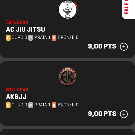
51º LUGAR
AC JIU JITSU
OURO 0
PRATA 1
BRONZE 0
O
P
B
9,00 PTS
51º LUGAR
AKBJJ
OURO 0
PRATA 1
BRONZE 0
O
P
B
9,00 PTS