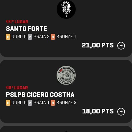
44º LUGAR
SANTO FORTE
OURO 0
PRATA 2
BRONZE 1
O
P
B
21,00 PTS
48º LUGAR
PSLPB CICERO COSTHA
OURO 0
PRATA 1
BRONZE 3
O
P
B
18,00 PTS