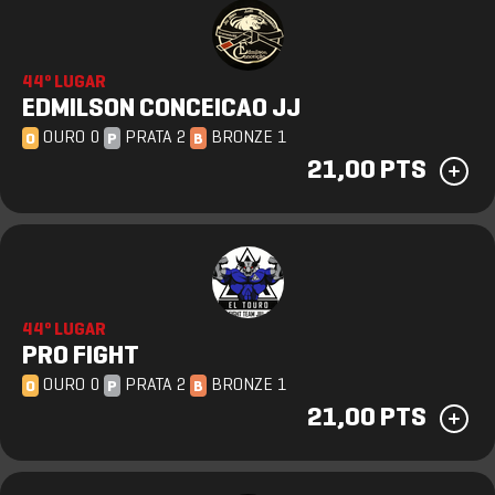
44º LUGAR
EDMILSON CONCEICAO JJ
OURO 0
PRATA 2
BRONZE 1
O
P
B
21,00 PTS
44º LUGAR
PRO FIGHT
OURO 0
PRATA 2
BRONZE 1
O
P
B
21,00 PTS