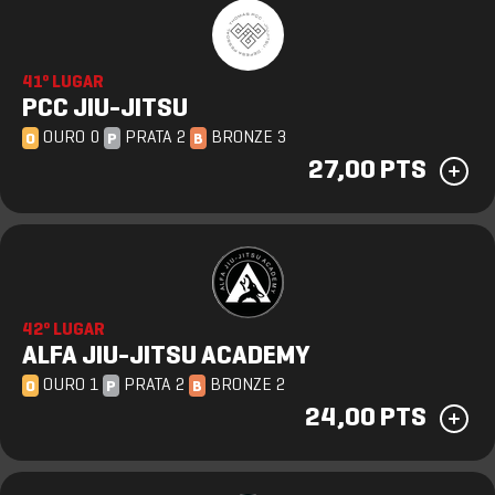
41º LUGAR
PCC JIU-JITSU
OURO 0
PRATA 2
BRONZE 3
O
P
B
27,00 PTS
42º LUGAR
ALFA JIU-JITSU ACADEMY
OURO 1
PRATA 2
BRONZE 2
O
P
B
24,00 PTS