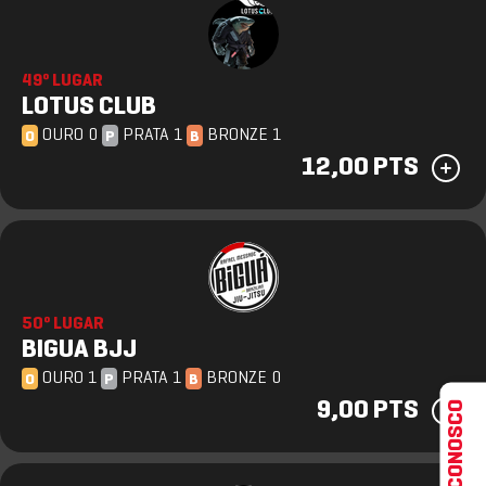
49º LUGAR
LOTUS CLUB
OURO 0
PRATA 1
BRONZE 1
O
P
B
12,00 PTS
50º LUGAR
BIGUA BJJ
OURO 1
PRATA 1
BRONZE 0
O
P
B
FALE CONOSCO
9,00 PTS