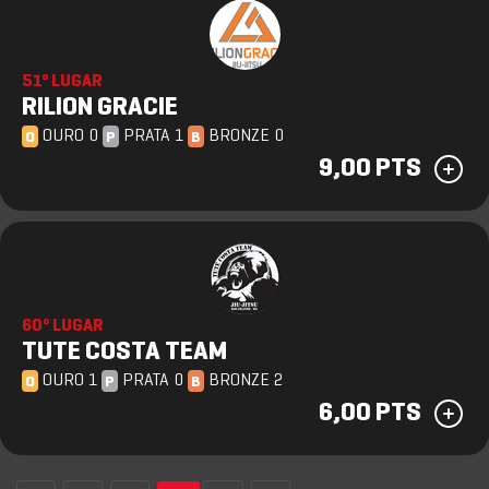
51º LUGAR
RILION GRACIE
OURO 0
PRATA 1
BRONZE 0
O
P
B
9,00 PTS
60º LUGAR
TUTE COSTA TEAM
OURO 1
PRATA 0
BRONZE 2
O
P
B
6,00 PTS