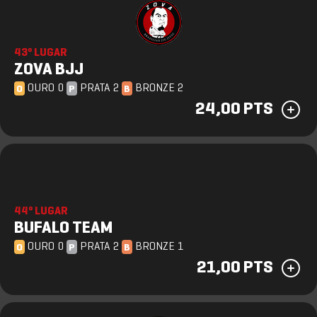
43º LUGAR
ZOVA BJJ
OURO 0
PRATA 2
BRONZE 2
O
P
B
24,00 PTS
44º LUGAR
BUFALO TEAM
OURO 0
PRATA 2
BRONZE 1
O
P
B
21,00 PTS