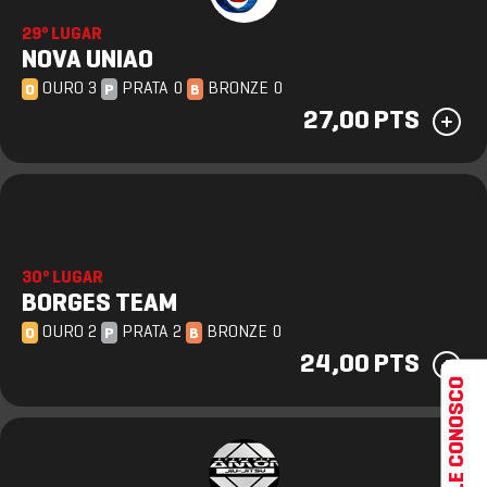
29º LUGAR
NOVA UNIAO
OURO 3
PRATA 0
BRONZE 0
O
P
B
27,00 PTS
30º LUGAR
BORGES TEAM
OURO 2
PRATA 2
BRONZE 0
O
P
B
24,00 PTS
FALE CONOSCO