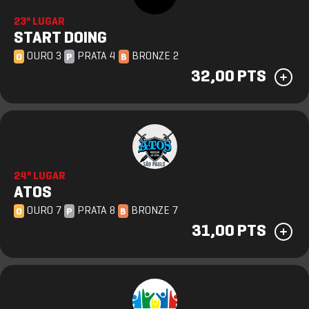
23º LUGAR
START DOING
OURO 3
PRATA 4
BRONZE 2
O
P
B
32,00 PTS
24º LUGAR
ATOS
OURO 7
PRATA 8
BRONZE 7
O
P
B
31,00 PTS