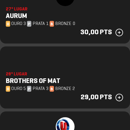
27º LUGAR
AURUM
OURO 3
PRATA 1
BRONZE 0
O
P
B
30,00 PTS
28º LUGAR
BROTHERS OF MAT
OURO 5
PRATA 3
BRONZE 2
O
P
B
29,00 PTS