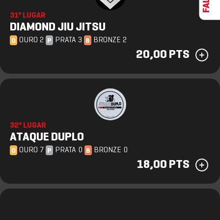
31º LUGAR
DIAMOND JIU JITSU
OURO 2
PRATA 3
BRONZE 2
O
P
B
20,00 PTS
32º LUGAR
ATAQUE DUPLO
OURO 7
PRATA 0
BRONZE 0
O
P
B
18,00 PTS