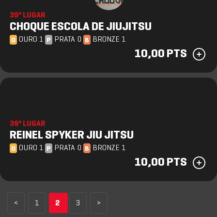
39º LUGAR
CHOQUE ESCOLA DE JIUJITSU
OURO 1
PRATA 0
BRONZE 1
O
P
B
10,00 PTS
39º LUGAR
REINEL SPYKER JIU JITSU
OURO 1
PRATA 0
BRONZE 1
O
P
B
10,00 PTS
<
1
2
3
>