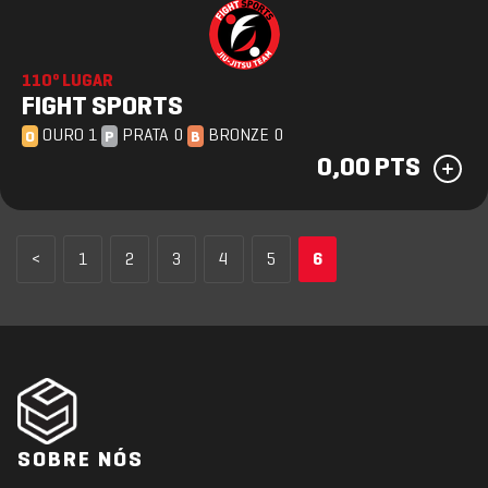
110º LUGAR
FIGHT SPORTS
OURO 1
PRATA 0
BRONZE 0
O
P
B
0,00 PTS
<
1
2
3
4
5
6
SOBRE NÓS