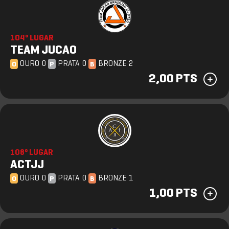
104º LUGAR
TEAM JUCAO
OURO 0
PRATA 0
BRONZE 2
O
P
B
2,00 PTS
108º LUGAR
ACTJJ
OURO 0
PRATA 0
BRONZE 1
O
P
B
1,00 PTS