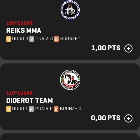
108º LUGAR
REIKS MMA
OURO 0
PRATA 0
BRONZE 1
O
P
B
1,00 PTS
110º LUGAR
DIDEROT TEAM
OURO 1
PRATA 0
BRONZE 0
O
P
B
0,00 PTS