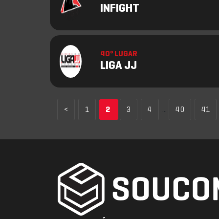
INFIGHT
40º LUGAR
LIGA JJ
<
1
2
3
4
...
40
41