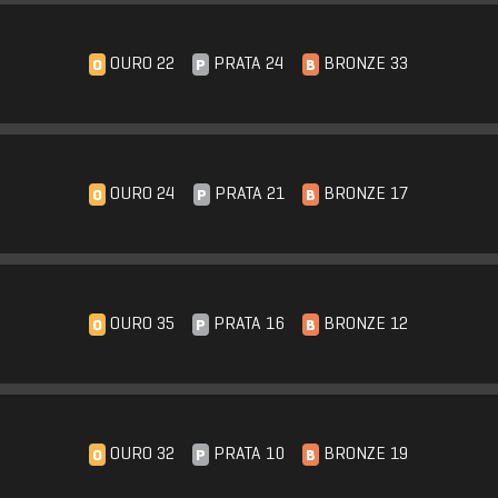
OURO 22
PRATA 24
BRONZE 33
O
P
B
OURO 24
PRATA 21
BRONZE 17
O
P
B
OURO 35
PRATA 16
BRONZE 12
O
P
B
OURO 32
PRATA 10
BRONZE 19
O
P
B