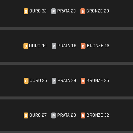
OURO 32
PRATA 23
BRONZE 20
O
P
B
OURO 44
PRATA 16
BRONZE 13
O
P
B
OURO 25
PRATA 39
BRONZE 25
O
P
B
OURO 27
PRATA 20
BRONZE 32
O
P
B