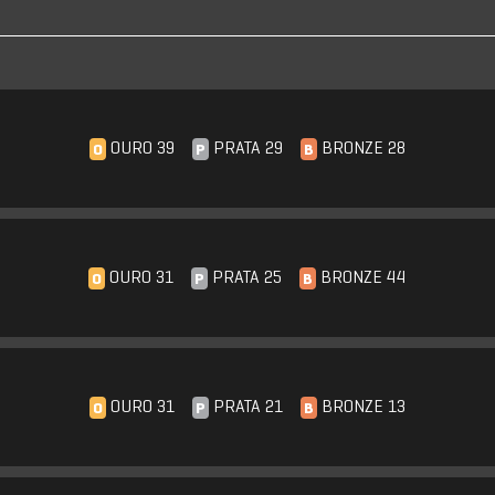
OURO 39
PRATA 29
BRONZE 28
O
P
B
OURO 31
PRATA 25
BRONZE 44
O
P
B
OURO 31
PRATA 21
BRONZE 13
O
P
B