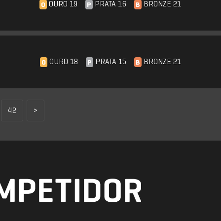
OURO 19
PRATA 16
BRONZE 21
O
P
B
OURO 18
PRATA 15
BRONZE 21
O
P
B
42
>