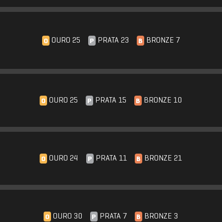
OURO 25
PRATA 23
BRONZE 7
O
P
B
OURO 25
PRATA 15
BRONZE 10
O
P
B
OURO 24
PRATA 11
BRONZE 21
O
P
B
OURO 30
PRATA 7
BRONZE 3
O
P
B