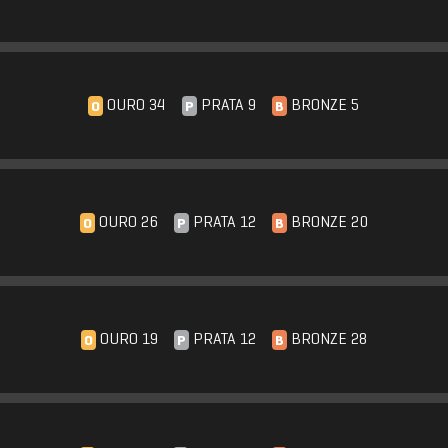
OURO 34
PRATA 9
BRONZE 5
O
P
B
OURO 26
PRATA 12
BRONZE 20
O
P
B
OURO 19
PRATA 12
BRONZE 28
O
P
B