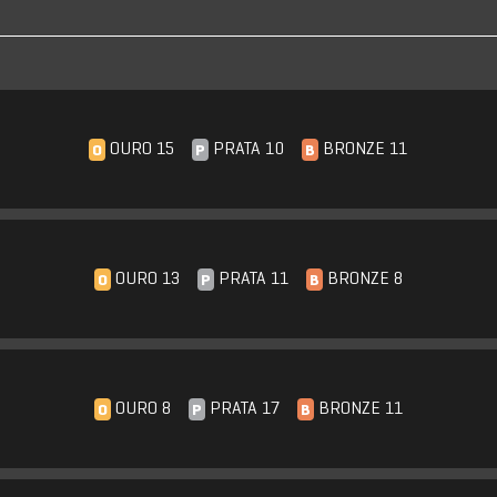
OURO 15
PRATA 10
BRONZE 11
O
P
B
OURO 13
PRATA 11
BRONZE 8
O
P
B
OURO 8
PRATA 17
BRONZE 11
O
P
B