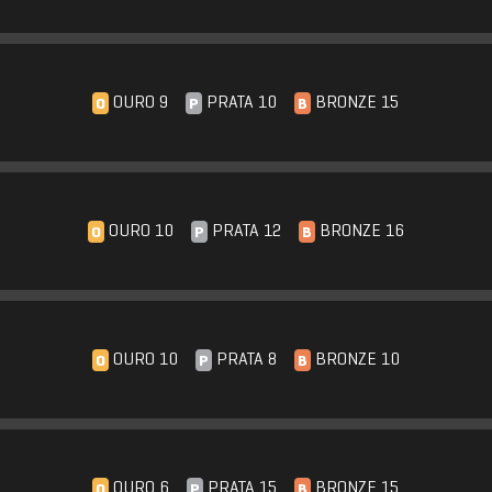
OURO 9
PRATA 10
BRONZE 15
O
P
B
OURO 10
PRATA 12
BRONZE 16
O
P
B
OURO 10
PRATA 8
BRONZE 10
O
P
B
OURO 6
PRATA 15
BRONZE 15
O
P
B