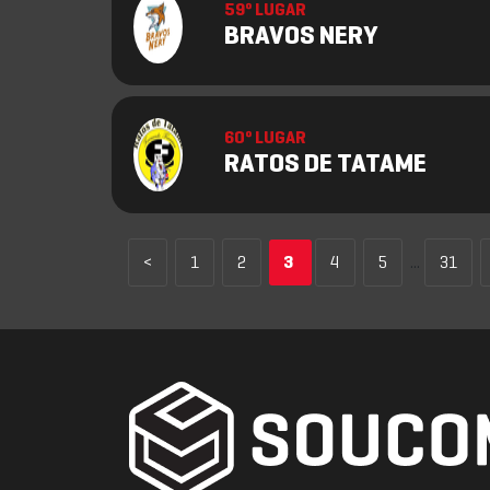
59º LUGAR
BRAVOS NERY
60º LUGAR
RATOS DE TATAME
<
1
2
3
4
5
...
31