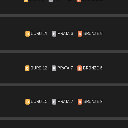
OURO 14
PRATA 3
BRONZE 8
O
P
B
OURO 12
PRATA 7
BRONZE 6
O
P
B
OURO 15
PRATA 7
BRONZE 9
O
P
B