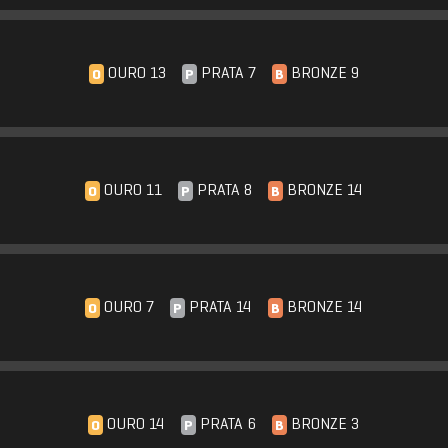
OURO 13
PRATA 7
BRONZE 9
O
P
B
OURO 11
PRATA 8
BRONZE 14
O
P
B
OURO 7
PRATA 14
BRONZE 14
O
P
B
OURO 14
PRATA 6
BRONZE 3
O
P
B