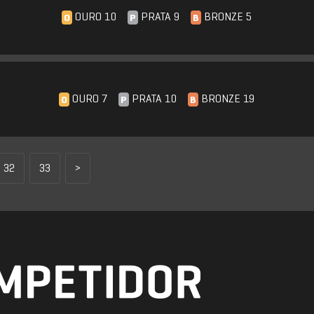
OURO 10
PRATA 9
BRONZE 5
O
P
B
OURO 7
PRATA 10
BRONZE 19
O
P
B
32
33
>