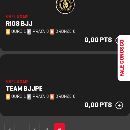
44º LUGAR
RIOS BJJ
OURO 1
PRATA 0
BRONZE 0
O
P
B
0,00 PTS
FALE CONOSCO
44º LUGAR
TEAM BJJPE
OURO 1
PRATA 0
BRONZE 0
O
P
B
0,00 PTS
<
1
2
3
4