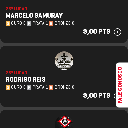
25º LUGAR
MARCELO SAMURAY
OURO 0
PRATA 1
BRONZE 0
O
P
B
3,00 PTS
FALE CONOSCO
25º LUGAR
RODRIGO REIS
OURO 0
PRATA 1
BRONZE 0
O
P
B
3,00 PTS