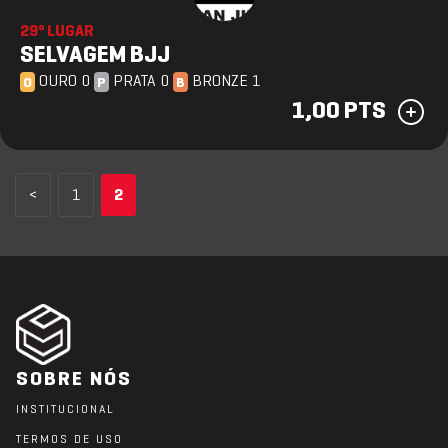
29º LUGAR
SELVAGEM BJJ
OURO 0
PRATA 0
BRONZE 1
O
P
B
1,00 PTS
<
1
2
SOBRE NÓS
INSTITUCIONAL
TERMOS DE USO