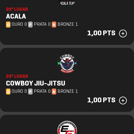
29º LUGAR
ACALA
OURO 0
PRATA 0
BRONZE 1
O
P
B
1,00 PTS
29º LUGAR
COWBOY JIU-JITSU
OURO 0
PRATA 0
BRONZE 1
O
P
B
1,00 PTS