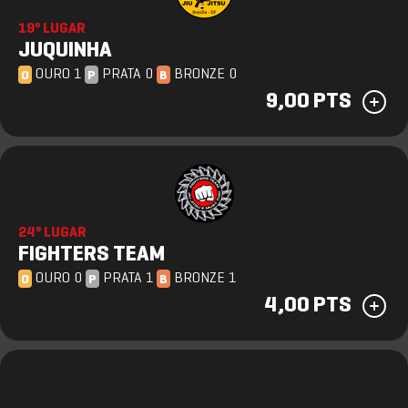
19º LUGAR
JUQUINHA
OURO 1
PRATA 0
BRONZE 0
O
P
B
9,00 PTS
24º LUGAR
FIGHTERS TEAM
OURO 0
PRATA 1
BRONZE 1
O
P
B
4,00 PTS