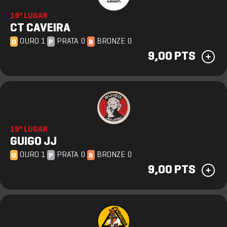
19º LUGAR
CT CAVEIRA
OURO 1
PRATA 0
BRONZE 0
O
P
B
9,00 PTS
19º LUGAR
GUIGO JJ
OURO 1
PRATA 0
BRONZE 0
O
P
B
9,00 PTS