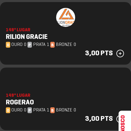
148º LUGAR
RILION GRACIE
OURO 0
PRATA 1
BRONZE 0
O
P
B
3,00 PTS
148º LUGAR
ROGERAO
OURO 0
PRATA 1
BRONZE 0
O
P
B
3,00 PTS