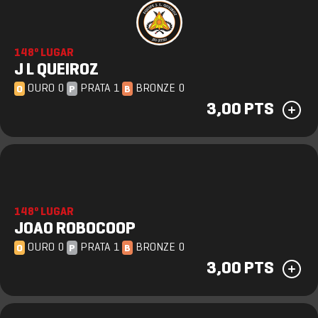
148º LUGAR
J L QUEIROZ
OURO 0
PRATA 1
BRONZE 0
O
P
B
3,00 PTS
148º LUGAR
JOAO ROBOCOOP
OURO 0
PRATA 1
BRONZE 0
O
P
B
3,00 PTS