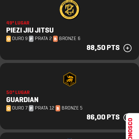
49º LUGAR
PIEZI JIU JITSU
OURO 9
PRATA 2
BRONZE 6
O
P
B
88,50 PTS
50º LUGAR
GUARDIAN
OURO 7
PRATA 12
BRONZE 5
O
P
B
86,00 PTS
FALE CONOSCO