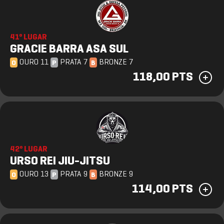
41º LUGAR
GRACIE BARRA ASA SUL
OURO 11
PRATA 7
BRONZE 7
O
P
B
118,00 PTS
42º LUGAR
URSO REI JIU-JITSU
OURO 13
PRATA 9
BRONZE 9
O
P
B
114,00 PTS