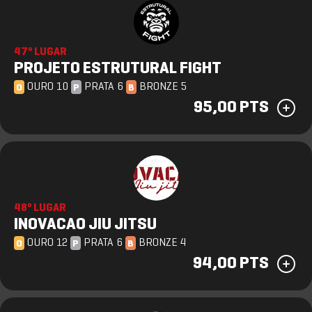
47º LUGAR
PROJETO ESTRUTURAL FIGHT
OURO 10
PRATA 6
BRONZE 5
O
P
B
95,00 PTS
48º LUGAR
INOVACAO JIU JITSU
OURO 12
PRATA 6
BRONZE 4
O
P
B
94,00 PTS