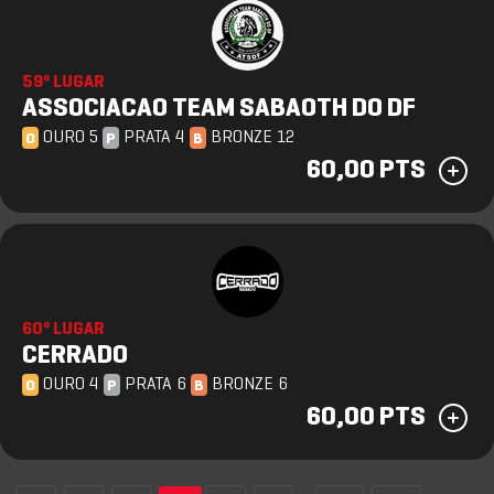
59º LUGAR
ASSOCIACAO TEAM SABAOTH DO DF
OURO 5
PRATA 4
BRONZE 12
O
P
B
60,00 PTS
60º LUGAR
CERRADO
OURO 4
PRATA 6
BRONZE 6
O
P
B
60,00 PTS