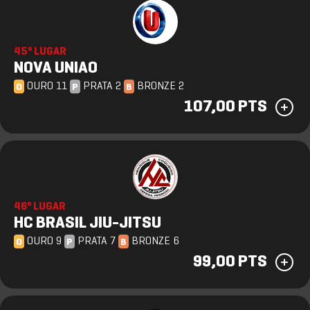
45º LUGAR
NOVA UNIAO
OURO 11
PRATA 2
BRONZE 2
O
P
B
107,00 PTS
46º LUGAR
HC BRASIL JIU-JITSU
OURO 9
PRATA 7
BRONZE 6
O
P
B
99,00 PTS