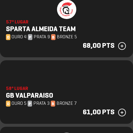
57º LUGAR
SPARTA ALMEIDA TEAM
OURO 4
PRATA 9
BRONZE 5
O
P
B
68,00 PTS
58º LUGAR
GB VALPARAISO
OURO 5
PRATA 3
BRONZE 7
O
P
B
61,00 PTS