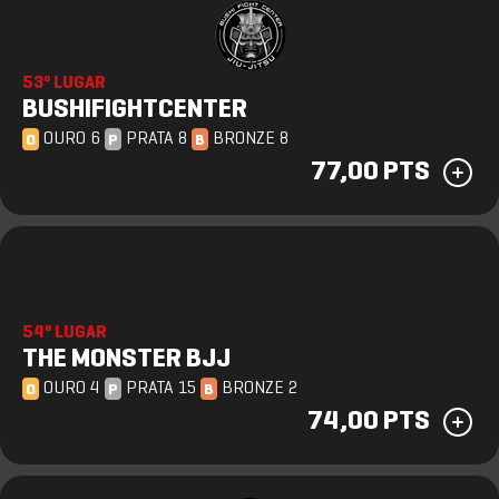
53º LUGAR
BUSHIFIGHTCENTER
OURO 6
PRATA 8
BRONZE 8
O
P
B
77,00 PTS
54º LUGAR
THE MONSTER BJJ
OURO 4
PRATA 15
BRONZE 2
O
P
B
74,00 PTS