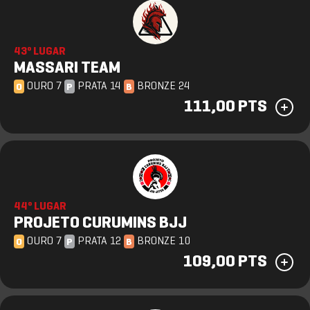
43º LUGAR
MASSARI TEAM
OURO 7
PRATA 14
BRONZE 24
O
P
B
111,00 PTS
44º LUGAR
PROJETO CURUMINS BJJ
OURO 7
PRATA 12
BRONZE 10
O
P
B
109,00 PTS