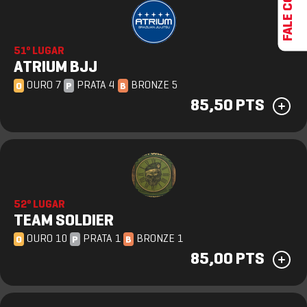
51º LUGAR
ATRIUM BJJ
OURO 7
PRATA 4
BRONZE 5
O
P
B
85,50 PTS
52º LUGAR
TEAM SOLDIER
OURO 10
PRATA 1
BRONZE 1
O
P
B
85,00 PTS