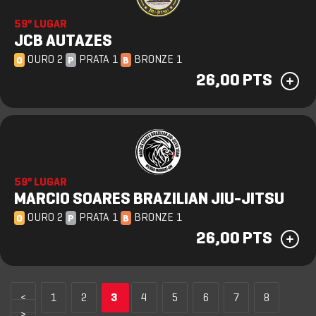
59º LUGAR
JCB AUTAZES
OURO 2
PRATA 1
BRONZE 1
O
P
B
26,00 PTS
59º LUGAR
MARCIO SOARES BRAZILIAN JIU-JITSU
OURO 2
PRATA 1
BRONZE 1
O
P
B
26,00 PTS
<
1
2
3
4
5
6
7
8
>