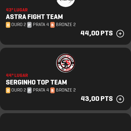
43º LUGAR
ASTRA FIGHT TEAM
OURO 2
PRATA 4
BRONZE 2
O
P
B
44,00 PTS
44º LUGAR
SERGINHO TOP TEAM
OURO 2
PRATA 4
BRONZE 2
O
P
B
43,00 PTS