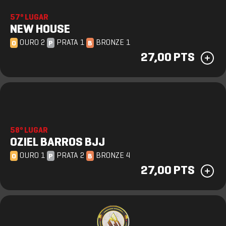
57º LUGAR
NEW HOUSE
OURO 2
PRATA 1
BRONZE 1
O
P
B
27,00 PTS
58º LUGAR
OZIEL BARROS BJJ
OURO 1
PRATA 2
BRONZE 4
O
P
B
27,00 PTS