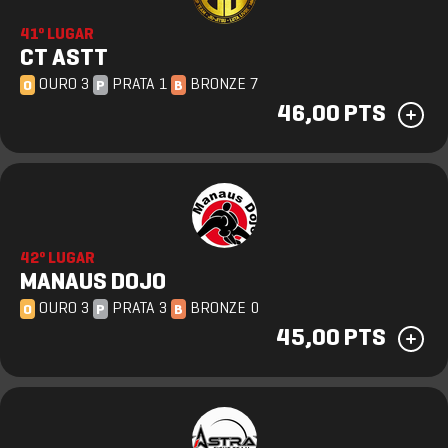
41º LUGAR
CT ASTT
OURO 3
PRATA 1
BRONZE 7
O
P
B
46,00 PTS
42º LUGAR
MANAUS DOJO
OURO 3
PRATA 3
BRONZE 0
O
P
B
45,00 PTS