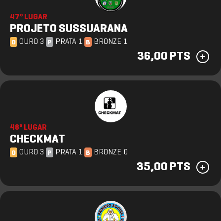
47º LUGAR
PROJETO SUSSUARANA
OURO 3
PRATA 1
BRONZE 1
O
P
B
36,00 PTS
48º LUGAR
CHECKMAT
OURO 3
PRATA 1
BRONZE 0
O
P
B
35,00 PTS