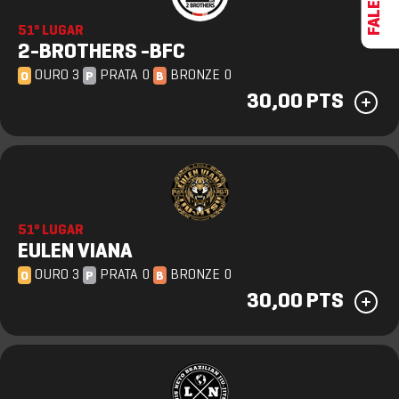
51º LUGAR
2-BROTHERS -BFC
OURO 3
PRATA 0
BRONZE 0
O
P
B
30,00 PTS
51º LUGAR
EULEN VIANA
OURO 3
PRATA 0
BRONZE 0
O
P
B
30,00 PTS