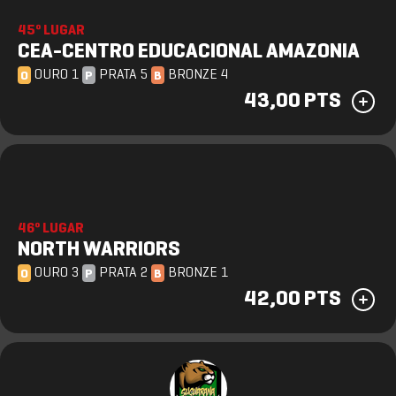
45º LUGAR
CEA-CENTRO EDUCACIONAL AMAZONIA
OURO 1
PRATA 5
BRONZE 4
O
P
B
43,00 PTS
46º LUGAR
NORTH WARRIORS
OURO 3
PRATA 2
BRONZE 1
O
P
B
42,00 PTS