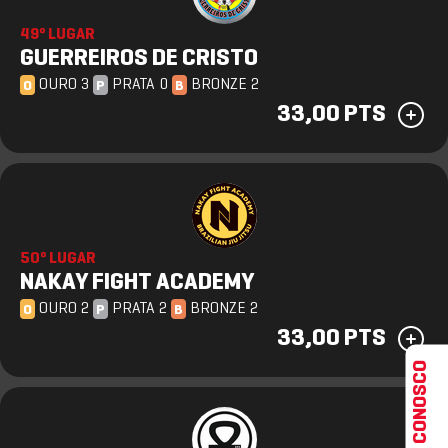
49º LUGAR
GUERREIROS DE CRISTO
OURO 3
PRATA 0
BRONZE 2
O
P
B
33,00 PTS
50º LUGAR
NAKAY FIGHT ACADEMY
OURO 2
PRATA 2
BRONZE 2
O
P
B
33,00 PTS
FALE CONOSCO