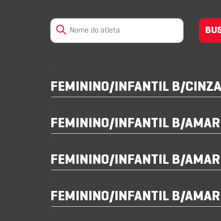
FEMININO/INFANTIL B/CINZ
FEMININO/INFANTIL B/AMAR
FEMININO/INFANTIL B/AMA
FEMININO/INFANTIL B/AMA