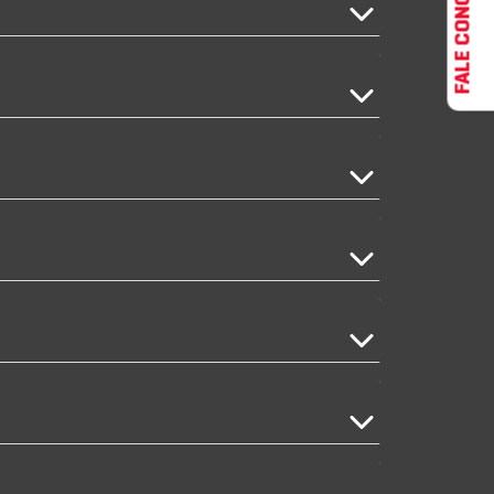
FALE CONOSCO