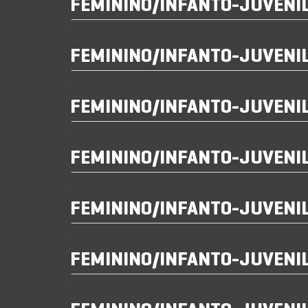
FEMININO/INFANTO-JUVENI
FEMININO/INFANTO-JUVENI
FEMININO/INFANTO-JUVENI
FEMININO/INFANTO-JUVENI
FEMININO/INFANTO-JUVENI
FEMININO/INFANTO-JUVENI