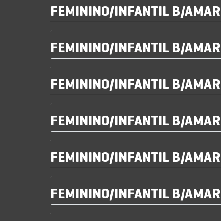
FEMININO/INFANTIL B/AMAR
FEMININO/INFANTIL B/AMA
FEMININO/INFANTIL B/AMA
FEMININO/INFANTIL B/AMA
FEMININO/INFANTIL B/AMA
FEMININO/INFANTIL B/AMA