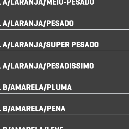
L A/LARANJA/MEIO-PESADO
L A/LARANJA/PESADO
L A/LARANJA/SUPER PESADO
L A/LARANJA/PESADISSIMO
L B/AMARELA/PLUMA
L B/AMARELA/PENA