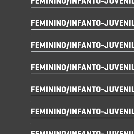
FEMININO/INFANTO-JUVENI
FEMININO/INFANTO-JUVENI
FEMININO/INFANTO-JUVENI
FEMININO/INFANTO-JUVENI
FEMININO/INFANTO-JUVENI
FEMININO/INFANTO-JUVENI