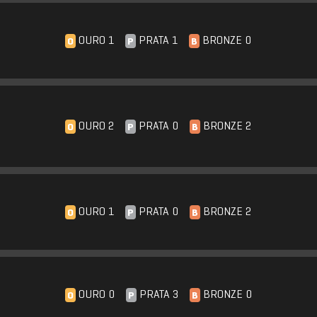
OURO 1
PRATA 1
BRONZE 0
O
P
B
OURO 2
PRATA 0
BRONZE 2
O
P
B
OURO 1
PRATA 0
BRONZE 2
O
P
B
OURO 0
PRATA 3
BRONZE 0
O
P
B