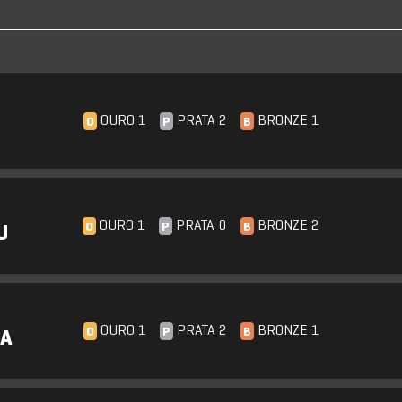
OURO 1
PRATA 2
BRONZE 1
O
P
B
OURO 1
PRATA 0
BRONZE 2
O
P
B
U
OURO 1
PRATA 2
BRONZE 1
O
P
B
SA