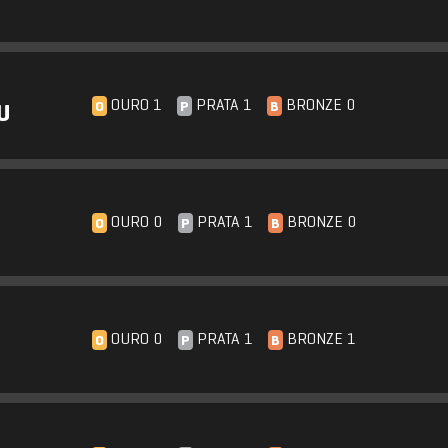
OURO 1
PRATA 1
BRONZE 0
O
P
B
U
OURO 0
PRATA 1
BRONZE 0
O
P
B
OURO 0
PRATA 1
BRONZE 1
O
P
B