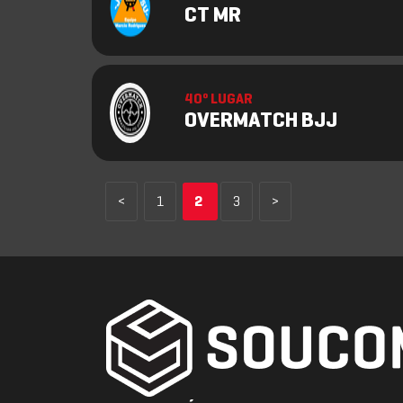
CT MR
40º LUGAR
OVERMATCH BJJ
<
1
2
3
>