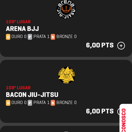
109º LUGAR
ARENA BJJ
OURO 0
PRATA 1
BRONZE 0
O
P
B
6,00 PTS
109º LUGAR
BACON JIU-JITSU
OURO 0
PRATA 1
BRONZE 0
O
P
B
FALE CONOSCO
6,00 PTS