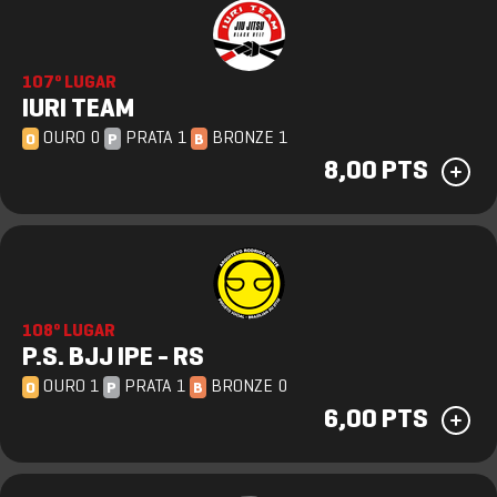
107º LUGAR
IURI TEAM
OURO 0
PRATA 1
BRONZE 1
O
P
B
8,00 PTS
108º LUGAR
P.S. BJJ IPE - RS
OURO 1
PRATA 1
BRONZE 0
O
P
B
6,00 PTS