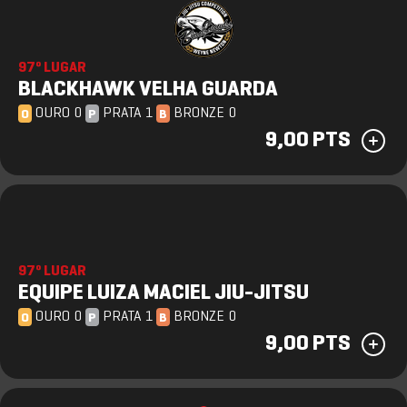
97º LUGAR
BLACKHAWK VELHA GUARDA
OURO 0
PRATA 1
BRONZE 0
O
P
B
9,00 PTS
97º LUGAR
EQUIPE LUIZA MACIEL JIU-JITSU
OURO 0
PRATA 1
BRONZE 0
O
P
B
9,00 PTS