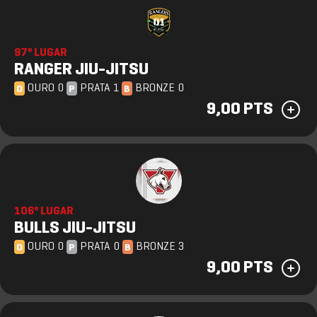
97º LUGAR
RANGER JIU-JITSU
OURO 0
PRATA 1
BRONZE 0
O
P
B
9,00 PTS
106º LUGAR
BULLS JIU-JITSU
OURO 0
PRATA 0
BRONZE 3
O
P
B
9,00 PTS