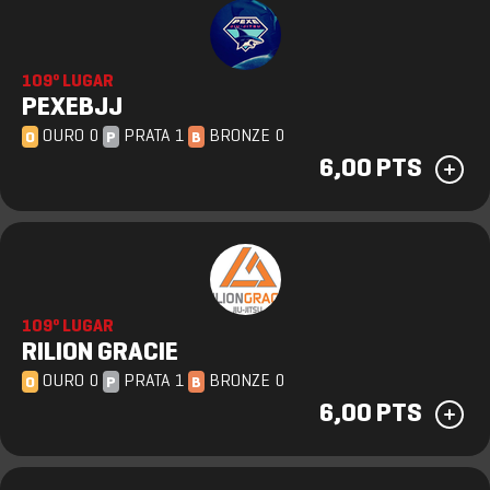
109º LUGAR
PEXEBJJ
OURO 0
PRATA 1
BRONZE 0
O
P
B
6,00 PTS
109º LUGAR
RILION GRACIE
OURO 0
PRATA 1
BRONZE 0
O
P
B
6,00 PTS