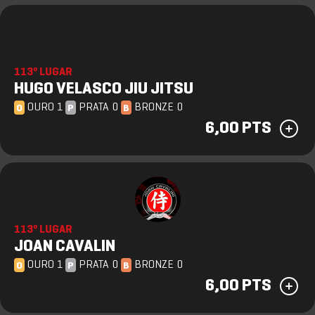
113º LUGAR
HUGO VELASCO JIU JITSU
OURO 1
PRATA 0
BRONZE 0
O
P
B
6,00 PTS
113º LUGAR
JOAN CAVALIN
OURO 1
PRATA 0
BRONZE 0
O
P
B
6,00 PTS