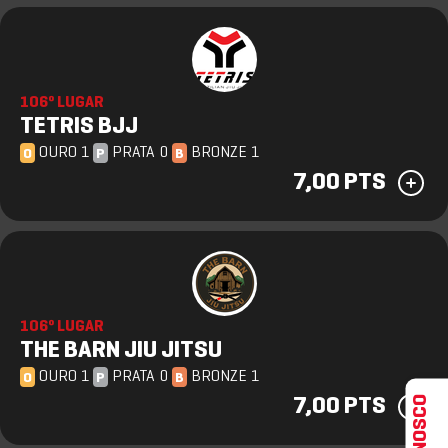
106º LUGAR
TETRIS BJJ
OURO 1
PRATA 0
BRONZE 1
O
P
B
7,00 PTS
106º LUGAR
THE BARN JIU JITSU
OURO 1
PRATA 0
BRONZE 1
O
P
B
7,00 PTS