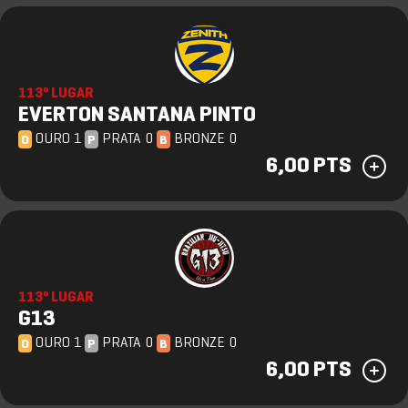
113º LUGAR
EVERTON SANTANA PINTO
OURO 1
PRATA 0
BRONZE 0
O
P
B
6,00 PTS
113º LUGAR
G13
OURO 1
PRATA 0
BRONZE 0
O
P
B
6,00 PTS