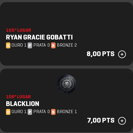
105º LUGAR
RYAN GRACIE GOBATTI
OURO 1
PRATA 0
BRONZE 2
O
P
B
8,00 PTS
106º LUGAR
BLACKLION
OURO 1
PRATA 0
BRONZE 1
O
P
B
7,00 PTS