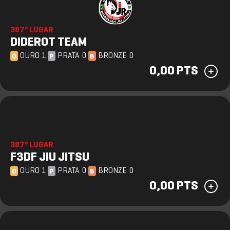
387º LUGAR
DIDEROT TEAM
OURO 1
PRATA 0
BRONZE 0
O
P
B
0,00 PTS
387º LUGAR
F3DF JIU JITSU
OURO 1
PRATA 0
BRONZE 0
O
P
B
0,00 PTS