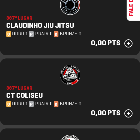
387º LUGAR
CLAUDINHO JIU JITSU
OURO 1
PRATA 0
BRONZE 0
O
P
B
0,00 PTS
387º LUGAR
CT COLISEU
OURO 1
PRATA 0
BRONZE 0
O
P
B
0,00 PTS