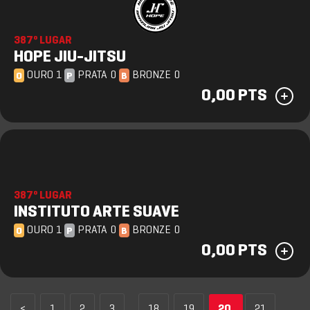
387º LUGAR
HOPE JIU-JITSU
OURO 1
PRATA 0
BRONZE 0
O
P
B
0,00 PTS
387º LUGAR
INSTITUTO ARTE SUAVE
OURO 1
PRATA 0
BRONZE 0
O
P
B
0,00 PTS
<
1
2
3
...
18
19
20
21