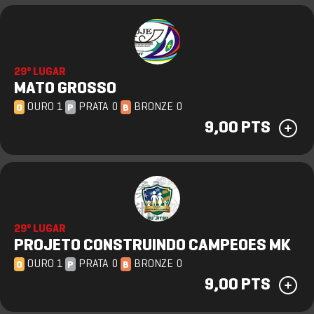
29º LUGAR
MATO GROSSO
OURO 1
PRATA 0
BRONZE 0
O
P
B
9,00 PTS
29º LUGAR
PROJETO CONSTRUINDO CAMPEOES MK
OURO 1
PRATA 0
BRONZE 0
O
P
B
9,00 PTS