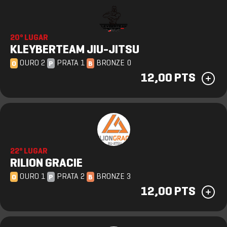
20º LUGAR
KLEYBERTEAM JIU-JITSU
OURO 2
PRATA 1
BRONZE 0
O
P
B
12,00 PTS
22º LUGAR
RILION GRACIE
OURO 1
PRATA 2
BRONZE 3
O
P
B
12,00 PTS