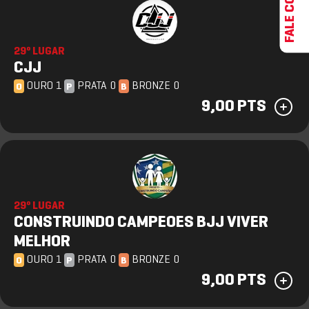
29º LUGAR
CJJ
OURO 1
PRATA 0
BRONZE 0
O
P
B
9,00 PTS
29º LUGAR
CONSTRUINDO CAMPEOES BJJ VIVER
MELHOR
OURO 1
PRATA 0
BRONZE 0
O
P
B
9,00 PTS