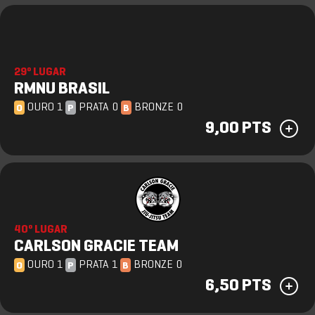
29º LUGAR
RMNU BRASIL
OURO 1
PRATA 0
BRONZE 0
O
P
B
9,00 PTS
40º LUGAR
CARLSON GRACIE TEAM
OURO 1
PRATA 1
BRONZE 0
O
P
B
6,50 PTS