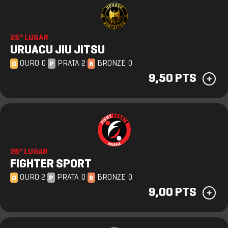
25º LUGAR
URUACU JIU JITSU
OURO 0
PRATA 2
BRONZE 0
O
P
B
9,50 PTS
26º LUGAR
FIGHTER SPORT
OURO 2
PRATA 0
BRONZE 0
O
P
B
9,00 PTS