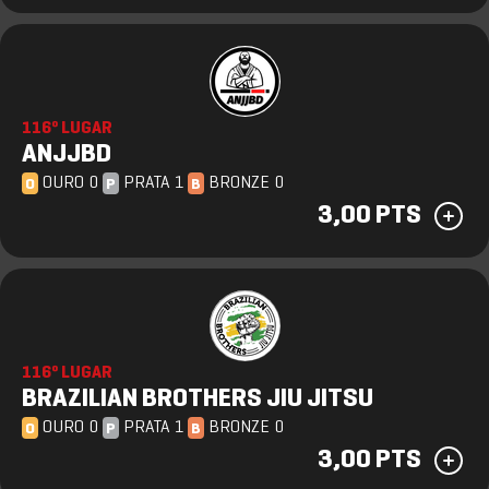
116º LUGAR
ANJJBD
OURO 0
PRATA 1
BRONZE 0
O
P
B
3,00 PTS
116º LUGAR
BRAZILIAN BROTHERS JIU JITSU
OURO 0
PRATA 1
BRONZE 0
O
P
B
3,00 PTS