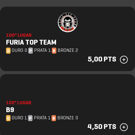
100º LUGAR
FURIA TOP TEAM
OURO 0
PRATA 1
BRONZE 2
O
P
B
5,00 PTS
102º LUGAR
B9
OURO 1
PRATA 1
BRONZE 0
O
P
B
4,50 PTS