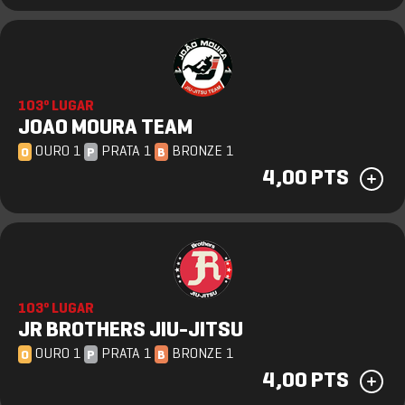
103º LUGAR
JOAO MOURA TEAM
OURO 1
PRATA 1
BRONZE 1
O
P
B
4,00 PTS
103º LUGAR
JR BROTHERS JIU-JITSU
OURO 1
PRATA 1
BRONZE 1
O
P
B
4,00 PTS