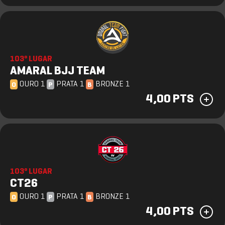
103º LUGAR
AMARAL BJJ TEAM
OURO 1
PRATA 1
BRONZE 1
O
P
B
4,00 PTS
103º LUGAR
CT26
OURO 1
PRATA 1
BRONZE 1
O
P
B
4,00 PTS