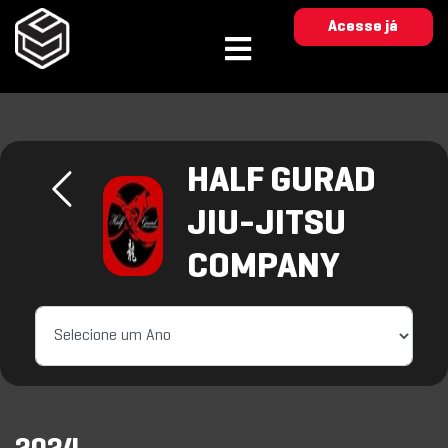
Acesse já
HALF GURAD
JIU-JITSU
COMPANY