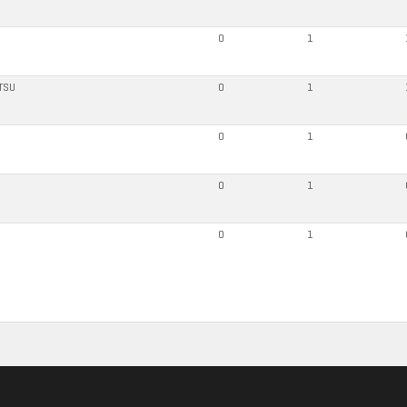
0
1
ITSU
0
1
0
1
0
1
0
1