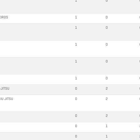
1
0
EIROS
1
0
1
0
1
0
1
0
1
0
-JITSU
0
2
IU JITSU
0
2
0
2
0
1
0
1