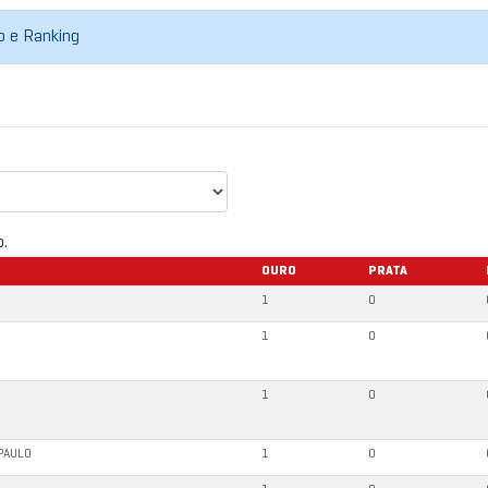
do e Ranking
o.
OURO
PRATA
1
0
1
0
1
0
PAULO
1
0