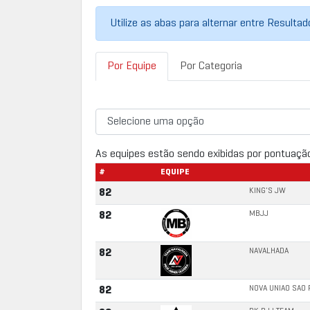
Utilize as abas para alternar entre Resulta
Por Equipe
Por Categoria
As equipes estão sendo exibidas por pontuaçã
#
EQUIPE
KING'S JW
82
MBJJ
82
NAVALHADA
82
NOVA UNIAO SAO 
82