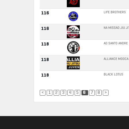
LIFE BROTHERS
116
NA MISSAO JIU J
116
AD SANTO ANDRE
118
ALLIANCE MOOCA
118
BLACK LOTUS
118
<
1
2
3
4
5
6
7
8
>