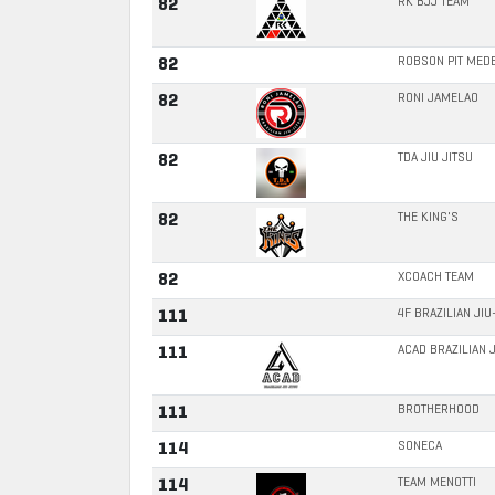
RK BJJ TEAM
82
ROBSON PIT MED
82
RONI JAMELAO
82
TDA JIU JITSU
82
THE KING'S
82
XCOACH TEAM
82
4F BRAZILIAN JIU
111
ACAD BRAZILIAN J
111
BROTHERHOOD
111
SONECA
114
TEAM MENOTTI
114