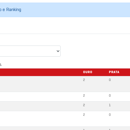
do e Ranking
o.
OURO
PRATA
2
0
2
0
2
1
2
0