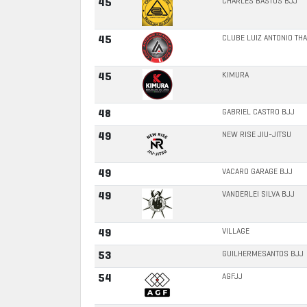
CHARLES BASTOS BJJ
45
CLUBE LUIZ ANTONIO TH
45
KIMURA
45
GABRIEL CASTRO BJJ
48
NEW RISE JIU-JITSU
49
VACARO GARAGE BJJ
49
VANDERLEI SILVA BJJ
49
VILLAGE
49
GUILHERMESANTOS BJJ
53
AGFJJ
54