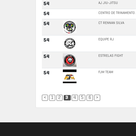
AJ JIU-JITSU
54
CENTRO DE TRINAMENTO 
54
CT RENNAN SILVA
54
EQUIPE RJ
54
ESTRELAS FIGHT
54
FJM TEAM
54
<
1
2
3
4
5
6
>