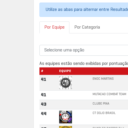
Utilize as abas para alternar entre Resulta
Por Equipe
Por Categoria
As equipes estão sendo exibidas por pontuaçã
#
EQUIPE
ENOC MARTINS
41
MUTACAO COMBAT TEAM
41
CLUBE PINA
43
CT DOJO BRASIL
44