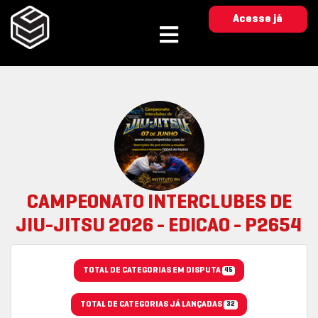
Acesse já
CAMPEONATO INTERCLUBES DE
JIU-JITSU 2026 - EDICAO - P2654
TOTAL DE CATEGORIAS EM DISPUTA
45
TOTAL DE CATEGORIAS JÁ LANÇADAS
32