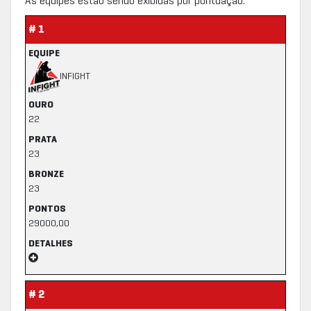
As equipes estão sendo exibidas por pontuação.
# 1
EQUIPE
INFIGHT
OURO
22
PRATA
23
BRONZE
23
PONTOS
29000,00
DETALHES
# 2