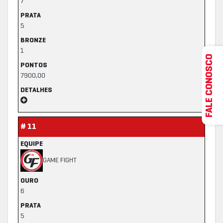
7
PRATA
5
BRONZE
1
FALE CONOSCO
PONTOS
7900,00
DETALHES
# 11
EQUIPE
GAME FIGHT
OURO
6
PRATA
5