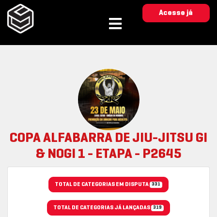
Acesse já
COPA ALFABARRA DE JIU-JITSU GI
& NOGI 1 - ETAPA - P2645
TOTAL DE CATEGORIAS EM DISPUTA
331
TOTAL DE CATEGORIAS JÁ LANÇADAS
319