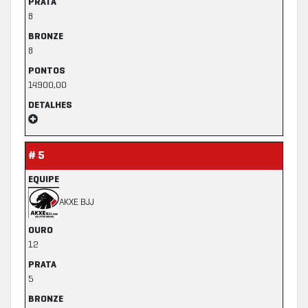
PRATA
8
BRONZE
8
PONTOS
14900,00
DETALHES
# 5
EQUIPE
AKXE BJJ
OURO
12
PRATA
5
BRONZE