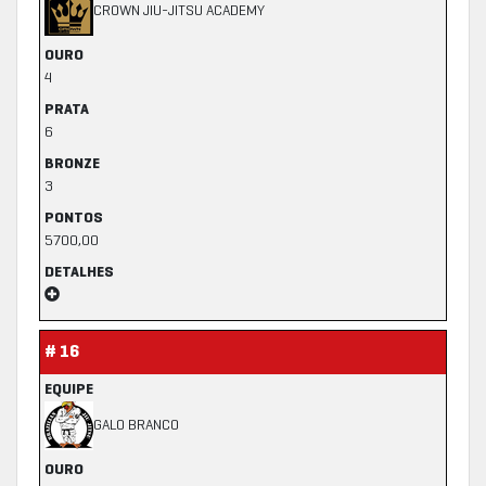
CROWN JIU-JITSU ACADEMY
OURO
4
PRATA
6
BRONZE
3
PONTOS
5700,00
DETALHES
# 16
EQUIPE
GALO BRANCO
OURO