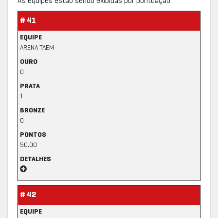
As equipes estão sendo exibidas por pontuação.
# 41
EQUIPE
ARENA TAEM
OURO
0
PRATA
1
BRONZE
0
PONTOS
50,00
DETALHES
# 42
EQUIPE