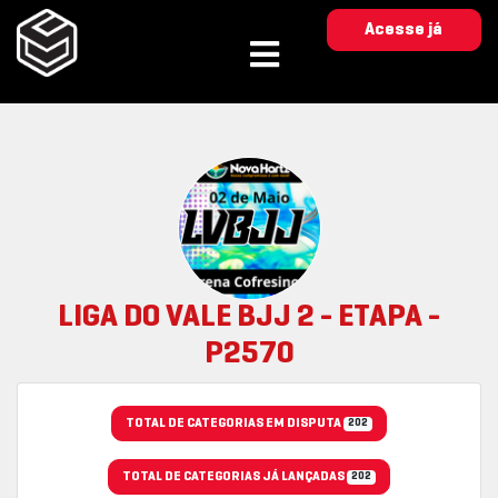
Acesse já
LIGA DO VALE BJJ 2 - ETAPA -
P2570
TOTAL DE CATEGORIAS EM DISPUTA
202
TOTAL DE CATEGORIAS JÁ LANÇADAS
202