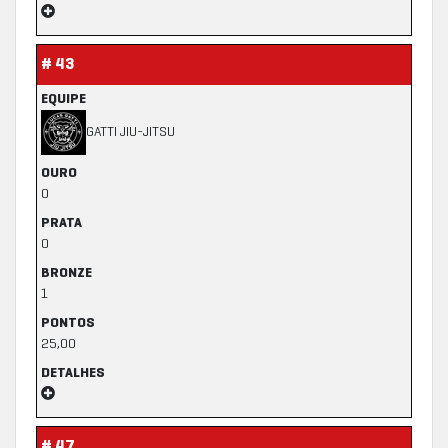
# 43
EQUIPE
GATTI JIU-JITSU
OURO
0
PRATA
0
BRONZE
1
PONTOS
25,00
DETALHES
# 47