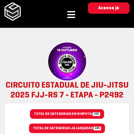
Acesse já
CIRCUITO ESTADUAL DE JIU-JITSU
2025 FJJ-RS 7 - ETAPA - P2492
TOTAL DE CATEGORIAS EM DISPUTA
165
TOTAL DE CATEGORIAS JÁ LANÇADAS
165