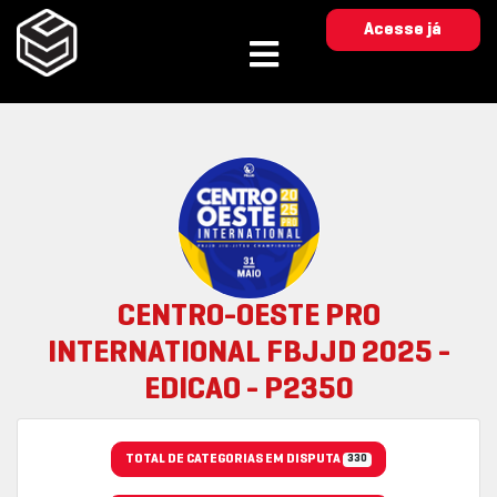
Acesse já
CENTRO-OESTE PRO
INTERNATIONAL FBJJD 2025 -
EDICAO - P2350
TOTAL DE CATEGORIAS EM DISPUTA
330