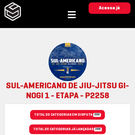
Acesse já
SUL-AMERICANO DE JIU-JITSU GI-
NOGI 1 - ETAPA - P2258
TOTAL DE CATEGORIAS EM DISPUTA
289
TOTAL DE CATEGORIAS JÁ LANÇADAS
288