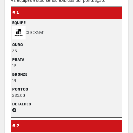
As equipes estão sendo exibidas por pontuação.
# 1
EQUIPE
CHECKMAT
OURO
36
PRATA
15
BRONZE
14
PONTOS
225,00
DETALHES
# 2