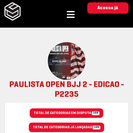
Acesse já
PAULISTA OPEN BJJ 2 - EDICAO -
P2235
TOTAL DE CATEGORIAS EM DISPUTA
109
TOTAL DE CATEGORIAS JÁ LANÇADAS
109