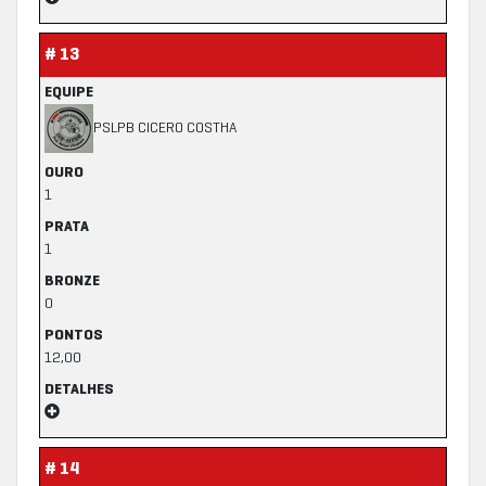
# 13
EQUIPE
PSLPB CICERO COSTHA
OURO
1
PRATA
1
BRONZE
0
PONTOS
12,00
DETALHES
# 14