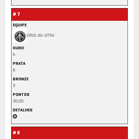
# 7
EQUIPE
CRUZ JIU-JITSU
OURO
5
PRATA
6
BRONZE
3
PONTOS
30,00
DETALHES
# 8