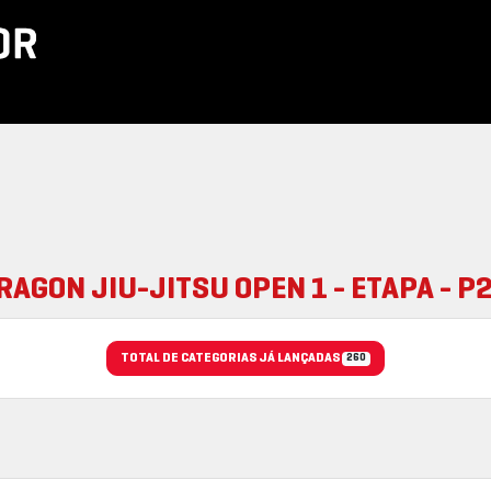
RAGON JIU-JITSU OPEN 1 - ETAPA - P
TOTAL DE CATEGORIAS JÁ LANÇADAS
260