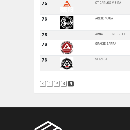
CT CARLOS VIEIRA
75
ARETE MAUA
76
ARNALDO SINHORELLI
76
GRACIE BARRA
76
SHIZI JJ
76
<
1
2
3
4