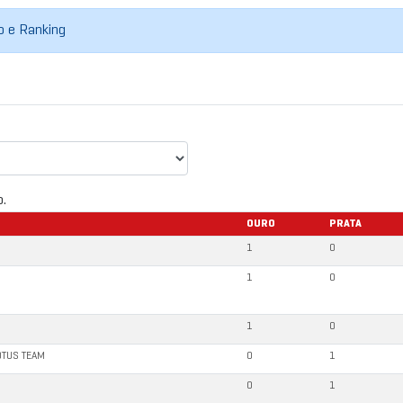
do e Ranking
o.
OURO
PRATA
1
0
1
0
1
0
OTUS TEAM
0
1
0
1