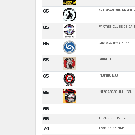
APJJ/CARLSON GRACIE 
65
FRATRES CLUBE DE CA
65
GNS ACADEMY BRASIL
65
GUIGO JJ
65
INDINHO BJJ
65
INTEGRACAO JIU JITSU
65
LEOES
65
THIAGO COSTA BJJ
65
TEAM KAIKE FIGHT
74