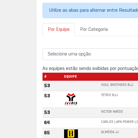
Utilize as abas para alternar entre Resulta
Por Equipe
Por Categoria
As equipes estão sendo exibidas por pontuaçã
#
EQUIPE
SOUL BROTHERS BJJ
53
TETRIS BJJ
53
VICTOR MATOS
53
CARLOS LAPA POWER L
64
ALMEIDA JJ
65