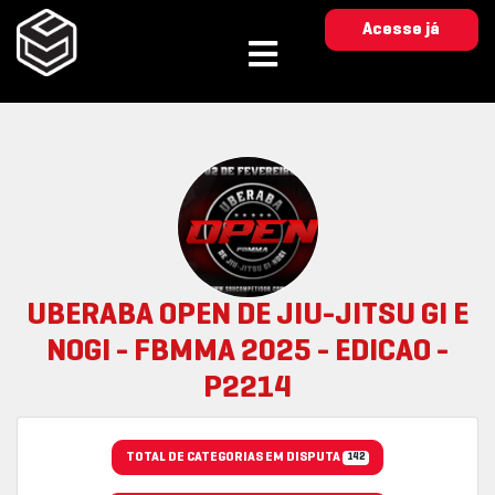
Acesse já
UBERABA OPEN DE JIU-JITSU GI E
NOGI - FBMMA 2025 - EDICAO -
P2214
TOTAL DE CATEGORIAS EM DISPUTA
142