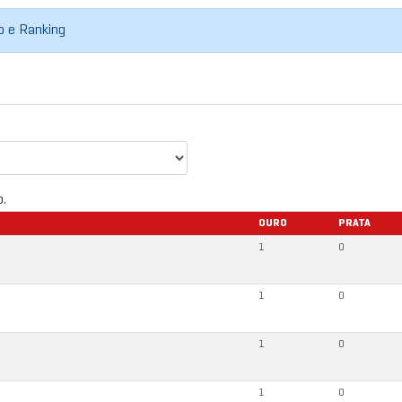
do e Ranking
o.
OURO
PRATA
1
0
1
0
1
0
1
0