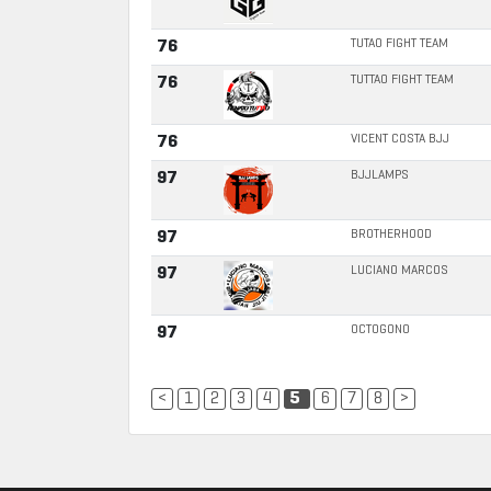
TUTAO FIGHT TEAM
76
TUTTAO FIGHT TEAM
76
VICENT COSTA BJJ
76
BJJLAMPS
97
BROTHERHOOD
97
LUCIANO MARCOS
97
OCTOGONO
97
<
1
2
3
4
5
6
7
8
>