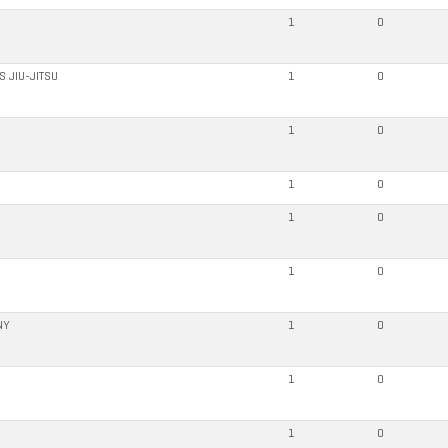
1
0
S JIU-JITSU
1
0
1
0
1
0
1
0
1
0
NY
1
0
1
0
1
0