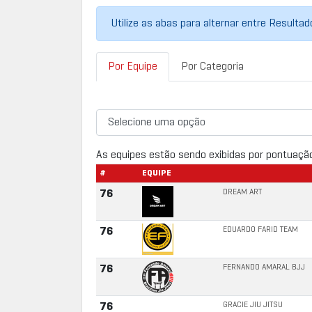
Utilize as abas para alternar entre Resulta
Por Equipe
Por Categoria
As equipes estão sendo exibidas por pontuaçã
#
EQUIPE
DREAM ART
76
EDUARDO FARID TEAM
76
FERNANDO AMARAL BJJ
76
GRACIE JIU JITSU
76