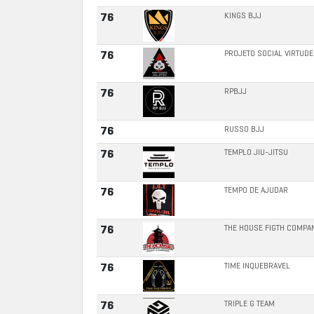
KINGS BJJ
76
PROJETO SOCIAL VIRTUDE
76
RPBJJ
76
RUSSO BJJ
76
TEMPLO JIU-JITSU
76
TEMPO DE AJUDAR
76
THE HOUSE FIGTH COMPA
76
TIME INQUEBRAVEL
76
TRIPLE G TEAM
76