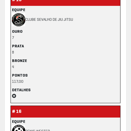
# 15
EQUIPE
CLUBE SEVALHO DE JIU JITSU
OURO
7
PRATA
8
BRONZE
4
PONTOS
117,00
DETALHES
# 16
EQUIPE