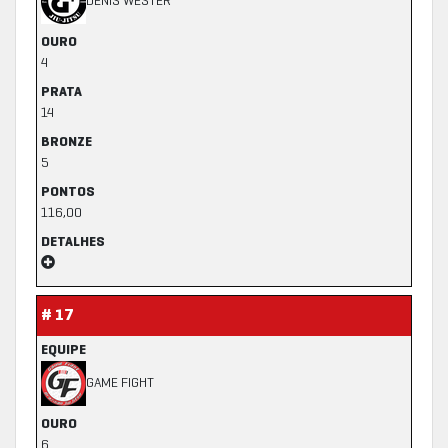
DENIS WESTER
OURO
4
PRATA
14
BRONZE
5
PONTOS
116,00
DETALHES
# 17
EQUIPE
GAME FIGHT
OURO
6