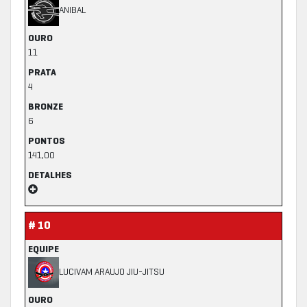
ANIBAL
OURO
11
PRATA
4
BRONZE
6
PONTOS
141,00
DETALHES
# 10
EQUIPE
LUCIVAM ARAUJO JIU-JITSU
OURO