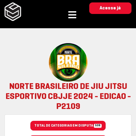
Acesse já
NORTE BRASILEIRO DE JIU JITSU
ESPORTIVO CBJJE 2024 - EDICAO -
P2109
TOTAL DE CATEGORIAS EM DISPUTA
508