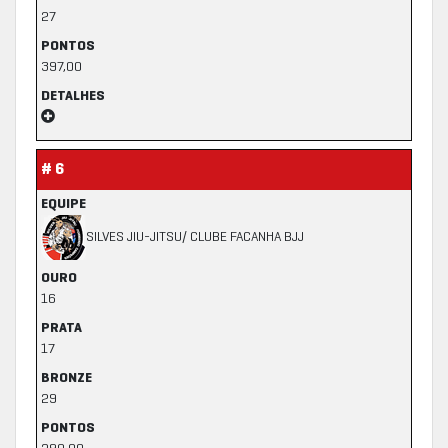
27
PONTOS
397,00
DETALHES
# 6
EQUIPE
SILVES JIU-JITSU/ CLUBE FACANHA BJJ
OURO
16
PRATA
17
BRONZE
29
PONTOS