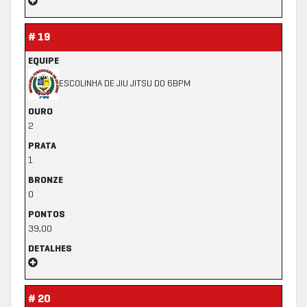
# 19
EQUIPE
ESCOLINHA DE JIU JITSU DO 6BPM
OURO
2
PRATA
1
BRONZE
0
PONTOS
39,00
DETALHES
# 20