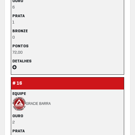
OURO
6
PRATA
1
BRONZE
0
PONTOS
72,00
DETALHES
# 16
EQUIPE
GRACIE BARRA
OURO
2
PRATA