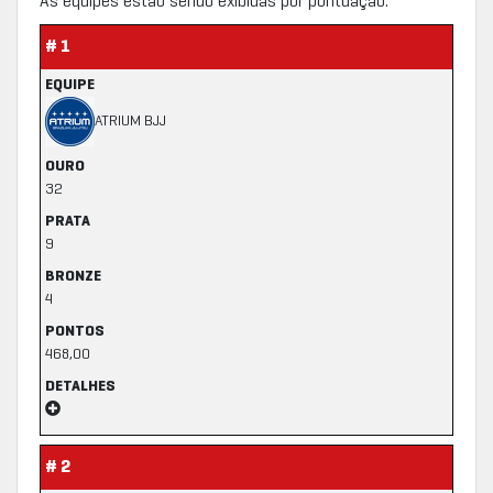
As equipes estão sendo exibidas por pontuação.
# 1
EQUIPE
ATRIUM BJJ
OURO
32
PRATA
9
BRONZE
4
PONTOS
468,00
DETALHES
# 2