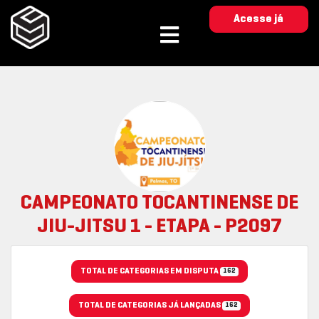
Acesse já
CAMPEONATO TOCANTINENSE DE
JIU-JITSU 1 - ETAPA - P2097
TOTAL DE CATEGORIAS EM DISPUTA
162
TOTAL DE CATEGORIAS JÁ LANÇADAS
162