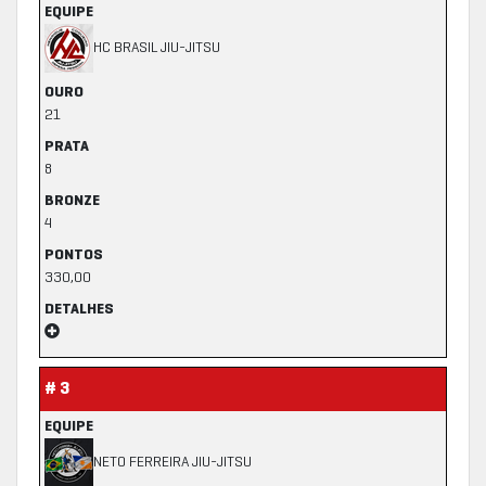
EQUIPE
HC BRASIL JIU-JITSU
OURO
21
PRATA
8
BRONZE
4
PONTOS
330,00
DETALHES
# 3
EQUIPE
NETO FERREIRA JIU-JITSU