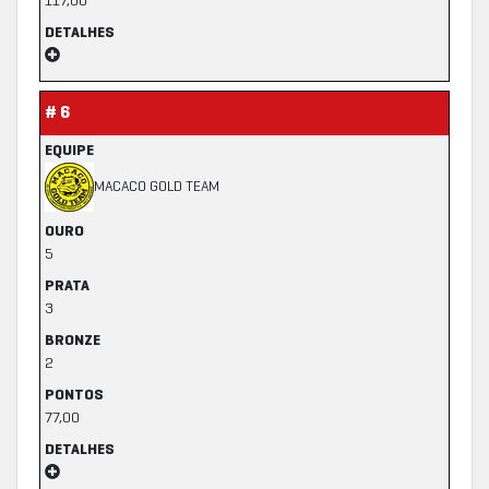
117,00
DETALHES
# 6
EQUIPE
MACACO GOLD TEAM
OURO
5
PRATA
3
BRONZE
2
PONTOS
77,00
DETALHES