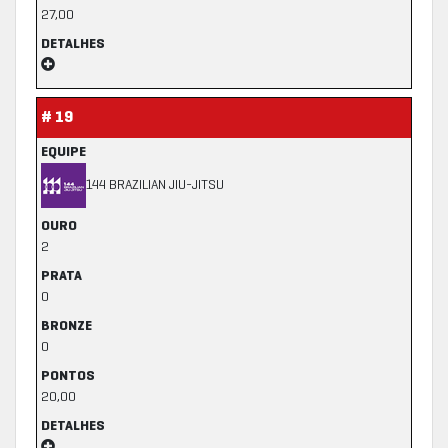
27,00
DETALHES
# 19
EQUIPE
144 BRAZILIAN JIU-JITSU
OURO
2
PRATA
0
BRONZE
0
PONTOS
20,00
DETALHES