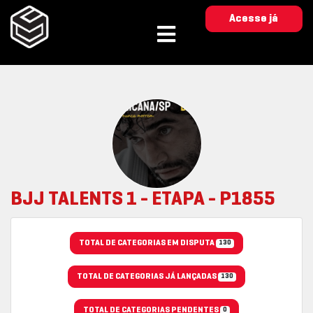
Acesse já
BJJ TALENTS 1 - ETAPA - P1855
TOTAL DE CATEGORIAS EM DISPUTA
130
TOTAL DE CATEGORIAS JÁ LANÇADAS
130
TOTAL DE CATEGORIAS PENDENTES
0