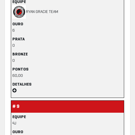
EQUIPE
RYAN GRACIE TEAM
OURO
6
PRATA
0
BRONZE
0
PONTOS
60,00
DETALHES
# 9
EQUIPE
4J
OURO