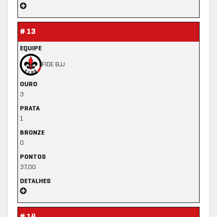
# 13
EQUIPE
FIDE BJJ
OURO
3
PRATA
1
BRONZE
0
PONTOS
37,00
DETALHES