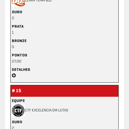
CLARA TEAM BJJ
OURO
2
PRATA
1
BRONZE
0
PONTOS
27,00
DETALHES
# 15
EQUIPE
CTF EXCELENCIA EM LUTAS
OURO
2