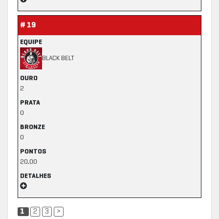
# 19
EQUIPE
BLACK BELT
OURO
2
PRATA
0
BRONZE
0
PONTOS
20,00
DETALHES
1
2
3
>