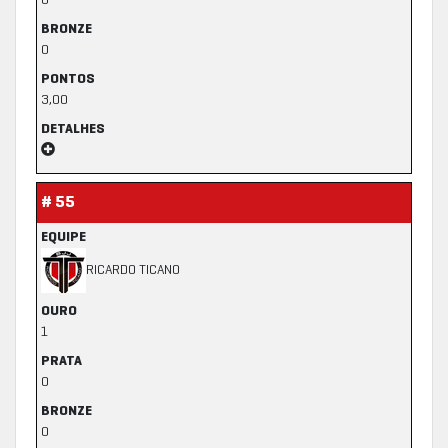
0
BRONZE
0
PONTOS
3,00
DETALHES
# 55
EQUIPE
RICARDO TICANO
OURO
1
PRATA
0
BRONZE
0