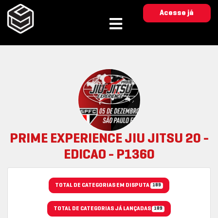
Acesse já
PRIME EXPERIENCE JIU JITSU 20 -
EDICAO - P1360
TOTAL DE CATEGORIAS EM DISPUTA
189
TOTAL DE CATEGORIAS JÁ LANÇADAS
189