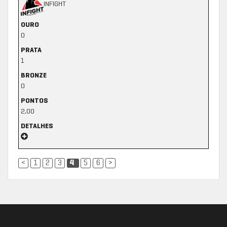
INFIGHT
OURO
0
PRATA
1
BRONZE
0
PONTOS
2,00
DETALHES
<
1
2
3
4
5
6
>