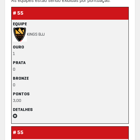
As equipes estão sendo exibidas por pontuação.
# 55
EQUIPE
KINGS BJJ
OURO
1
PRATA
0
BRONZE
0
PONTOS
3,00
DETALHES
# 55