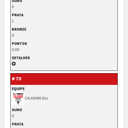
OURO
0
PRATA
1
BRONZE
0
PONTOS
2,00
DETALHES
# 73
EQUIPE
CALASANS BJJ
OURO
0
PRATA