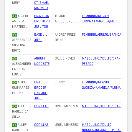
NERY
CT ISMAEL
MARMOTA
AIRA DE
BRAZILIAN
THIAGO
FEMININO/INF-JUV
AMORIM
BROTHERS
ALBUQUERQUE…
1/CINZA+AMARELA/MEDIO
MARTINS …
JIU JITSU
BASE JIU
ANDREA PIRES
FEMININO/ADULTO/BRANCA/PESAD
ALESSANDRA
JITSU
DE AS…
SILVEIRA
BRITO
ATRIUM
SAULO NEVES
MASCULINO/ADULTO/BRANCA/SUP
ALEXSANDER
NOROESTE
PESADO
LAUREANO
LOPES
ALICE
BGJ
JONNY
FEMININO/INFANTIL
GUIMARAES
BRODER
2/CINZA+AMARELA/PLUMA
FLORES
GYN JIU-
JITSU
ALLEF
GORILLAS
URIEL MENEZES
MASCULINO/ADULTO/BRANCA/MED
RABELO DA
SILVA
ALLEF
GORILLAS
URIEL MENEZES
MASCULINO/ADULTO
RABELO DA
NOGI/BRANCA/MEIO-PESADO