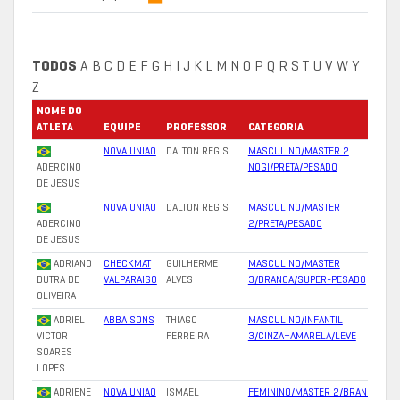
TODOS
A
B
C
D
E
F
G
H
I
J
K
L
M
N
O
P
Q
R
S
T
U
V
W
Y
Z
NOME DO
ATLETA
EQUIPE
PROFESSOR
CATEGORIA
NOVA UNIAO
DALTON REGIS
MASCULINO/MASTER 2
ADERCINO
NOGI/PRETA/PESADO
DE JESUS
NOVA UNIAO
DALTON REGIS
MASCULINO/MASTER
ADERCINO
2/PRETA/PESADO
DE JESUS
ADRIANO
CHECKMAT
GUILHERME
MASCULINO/MASTER
DUTRA DE
VALPARAISO
ALVES
3/BRANCA/SUPER-PESADO
OLIVEIRA
ADRIEL
ABBA SONS
THIAGO
MASCULINO/INFANTIL
VICTOR
FERREIRA
3/CINZA+AMARELA/LEVE
SOARES
LOPES
ADRIENE
NOVA UNIAO
ISMAEL
FEMININO/MASTER 2/BRANCA/LEV