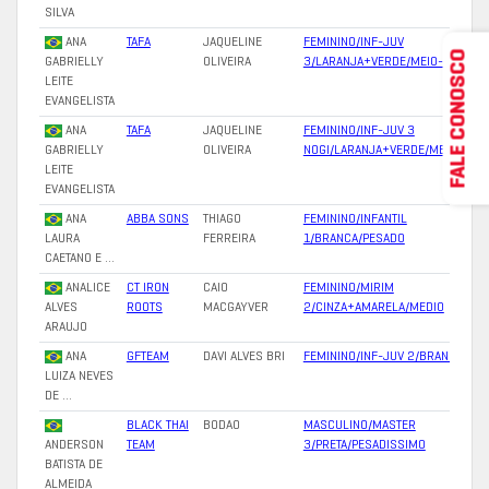
SILVA
ANA
TAFA
JAQUELINE
FEMININO/INF-JUV
FALE CONOSCO
GABRIELLY
OLIVEIRA
3/LARANJA+VERDE/MEIO-PESADO
LEITE
EVANGELISTA
ANA
TAFA
JAQUELINE
FEMININO/INF-JUV 3
GABRIELLY
OLIVEIRA
NOGI/LARANJA+VERDE/MEDIO
LEITE
EVANGELISTA
ANA
ABBA SONS
THIAGO
FEMININO/INFANTIL
LAURA
FERREIRA
1/BRANCA/PESADO
CAETANO E …
ANALICE
CT IRON
CAIO
FEMININO/MIRIM
ALVES
ROOTS
MACGAYVER
2/CINZA+AMARELA/MEDIO
ARAUJO
ANA
GFTEAM
DAVI ALVES BRI
FEMININO/INF-JUV 2/BRANCA/PEN
LUIZA NEVES
DE …
BLACK THAI
BODAO
MASCULINO/MASTER
ANDERSON
TEAM
3/PRETA/PESADISSIMO
BATISTA DE
ALMEIDA