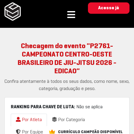
Acesse já
Checagem do evento "P2761-
CAMPEONATO CENTRO-OESTE
BRASILEIRO DE JIU-JITSU 2026 -
EDICAO"
Confira atentamente à todos os seus dados, como nome, sexo,
categoria, graduação e peso.
RANKING PARA CHAVE DE LUTA:
Não se aplica
Por Atleta
Por Categoria
Por Equipe
CURRÍCULO CAMPEÃO DISPONÍVEL