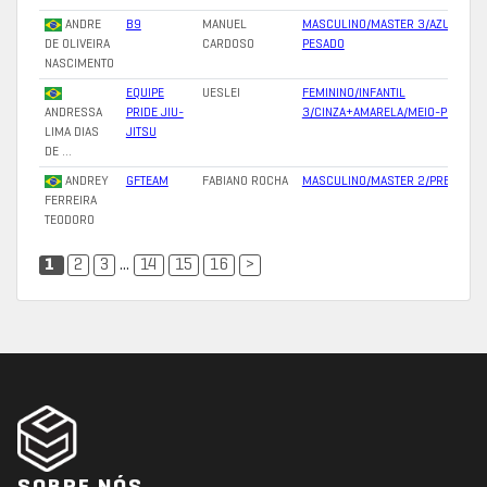
ANDRE
B9
MANUEL
MASCULINO/MASTER 3/AZUL/SUP
DE OLIVEIRA
CARDOSO
PESADO
NASCIMENTO
EQUIPE
UESLEI
FEMININO/INFANTIL
ANDRESSA
PRIDE JIU-
3/CINZA+AMARELA/MEIO-PESADO
LIMA DIAS
JITSU
DE …
ANDREY
GFTEAM
FABIANO ROCHA
MASCULINO/MASTER 2/PRETA/PEN
FERREIRA
TEODORO
1
2
3
...
14
15
16
>