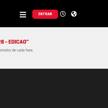
ENTRAR
6 - EDICAO"
eríodos de cada fase.