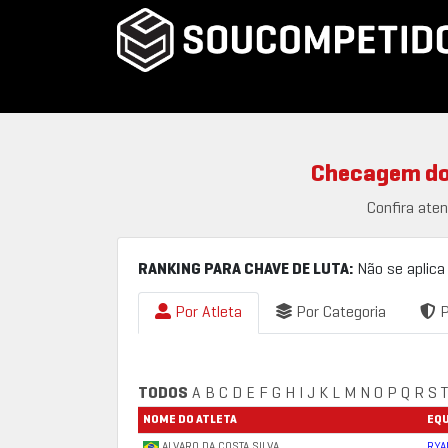
Checagem do 
Confira ate
RANKING PARA CHAVE DE LUTA:
Não se aplica
Por Atleta
Por Categoria
P
TODOS
A
B
C
D
E
F
G
H
I
J
K
L
M
N
O
P
Q
R
S
T
NOME DO ATLETA
EQU
ALVARO DA COSTA SILVA
RYA