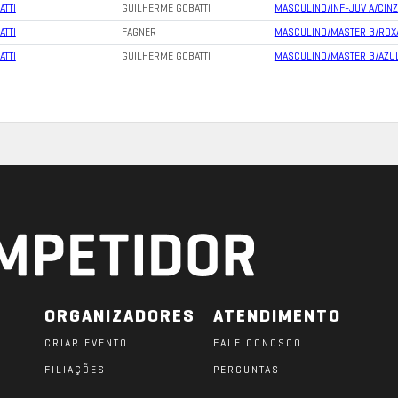
ATTI
GUILHERME GOBATTI
MASCULINO/INF-JUV A/CIN
ATTI
FAGNER
MASCULINO/MASTER 3/ROX
ATTI
GUILHERME GOBATTI
MASCULINO/MASTER 3/AZU
ORGANIZADORES
ATENDIMENTO
CRIAR EVENTO
FALE CONOSCO
FILIAÇÕES
PERGUNTAS
O