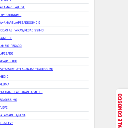
ZA+AMARELA/LEVE
L/PESADISSIMO
ZA+AMARELA/PESADISSIMO G
/TODAS AS FAIXAS/PESADISSIMO
CA/MEDIO
L/MEIO-PESADO
L/PESADO
NCA/PESADO
NZA+AMARELA+LARANJA/PESADISSIMO
MEDIO
/PLUMA
NZA+AMARELA+LARANJA/MEDIO
FALE CONOSCO
ESADISSIMO
/LEVE
ZA+AMARELA/PENA
NCA/LEVE