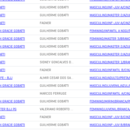
ATTI
GUILHERME GOBATTI
MASCULINO/INF-JUV A/CIN
ATTI
GUILHERME GOBATTI
MASCULINO/MASTER 2/AZU
ATTI
FAGNER
MASCULINO/INF-JUV A/CIN
N GRACIE GOBATTI
GUILHERME GOBATTI
FEMININO/INFANTIL A NOGI
N GRACIE GOBATTI
GUILHERME GOBATTI
FEMININO/MASTER 3/BRAN
N GRACIE GOBATTI
GUILHERME GOBATTI
MASCULINO/MASTER 2/AZU
ATTI
GUILHERME GOBATTI
MASCULINO/MASTER 2/AZU
ATTI
SIDNEY GONCALVES D…
MASCULINO/MASTER 1/BRA
ATTI
FAGNER
MASCULINO/INFANTIL B/CI
IFE - BJJ
ALMIR CESAR DOS SA…
MASCULINO/ADULTO/PRETA/
N GRACIE GOBATTI
GUILHERME GOBATTI
MASCULINO/JUVENIL/AZUL
MARCOS FERRUGE
MASCULINO/INFANTIL A/CI
N GRACIE GOBATTI
GUILHERME GOBATTI
FEMININO/MIRIM/BRANCA/P
TER BJJ PG
VALERIANO ROBERTO …
FEMININO/JUVENIL/BRANCA
ATTI
FAGNER
MASCULINO/INF-JUV B/CIN
N GRACIE GOBATTI
GUILHERME GOBATTI
MASCULINO/INF-JUV B/BRA