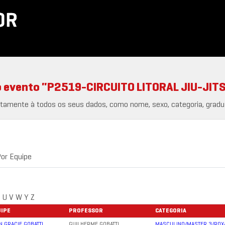
evento "P2519-CIRCUITO LITORAL JIU-JITS
ntamente à todos os seus dados, como nome, sexo, categoria, gradu
or Equipe
U
V
W
Y
Z
IPE
PROFESSOR
CATEGORIA
N GRACIE GOBATTI
GUILHERME GOBATTI
MASCULINO/MASTER 3/ROX