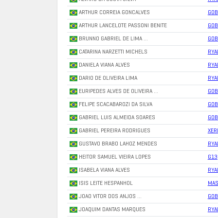
ARTHUR CORREIA GONCALVES
GOB
ARTHUR LANCELOTE PASSONI BENITE
GOB
BRUNNO GABRIEL DE LIMA …
GOB
CATARINA NARZETTI MICHELS
RYA
DANIELA VIANA ALVES
RYA
DARIO DE OLIVEIRA LIMA
RYA
EURIPEDES ALVES DE OLIVEIRA …
GOB
FELIPE SCACABAROZI DA SILVA
GOB
GABRIEL LUIS ALMEIDA SOARES
GOB
GABRIEL PEREIRA RODRIGUES
XER
GUSTAVO BRABO LAHOZ MENDES
RYA
HEITOR SAMUEL VIEIRA LOPES
G13
ISABELA VIANA ALVES
RYA
ISIS LEITE HESPANHOL
MAS
JOAO VITOR DOS ANJOS …
GOB
JOAQUIM DANTAS MARQUES
RYA