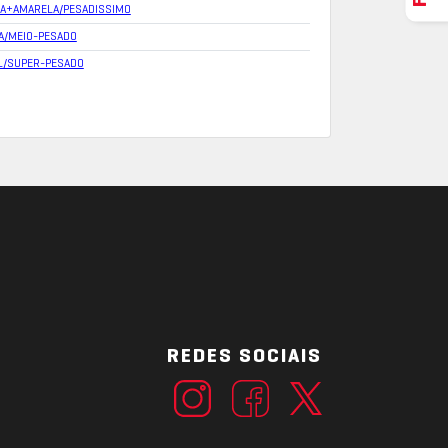
ZA+AMARELA/PESADISSIMO
A/MEIO-PESADO
L/SUPER-PESADO
REDES SOCIAIS